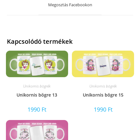
a
Megosztás Facebookon
new
window
Kapcsolódó termékek
Unikornis bögrék
Unikornis bögrék
Unikornis bögre 13
Unikornis bögre 15
1990
Ft
1990
Ft