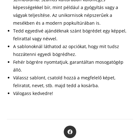
képességekkel bír, mint például a gyógyítás vagy a
vágyak teljesítése. Az unikornisok népszerűek a
mesékben és a modern popkultúrában is.
Tedd egyedivé ajándéknak szánt bögrédet egy képpel,
felirattal vagy névvel.
A sablonoknál láthatod az opciókat, hogy mit tudsz
hozzátenni egyedi bögrédhez.
Fehér bögrére nyomtatjuk, garantáltan mosogatógép
álló.
Válassz sablont, csatold hozzá a megfelelő képet,
feliratot, nevet, stb. majd tedd a kosárba.
Válogass kedvedre!
Opens
in