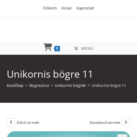
Skip
Fiókom
Kosár
Kapcsolat
to
content
0
MENÜ
Unikornis bögre 11
Kezdőlap
>
Bögrezóna
>
Unikornis bögrék
>
Unikornis bögre 11
Előző termék
Következő termék