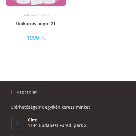
Unikornis bögrék
Unikornis bögre 21
1990
Ft
Kapcsolat
Elérhetőségeink egyikén keress minket
Cím:
1144 Budapest Füredi park 2.