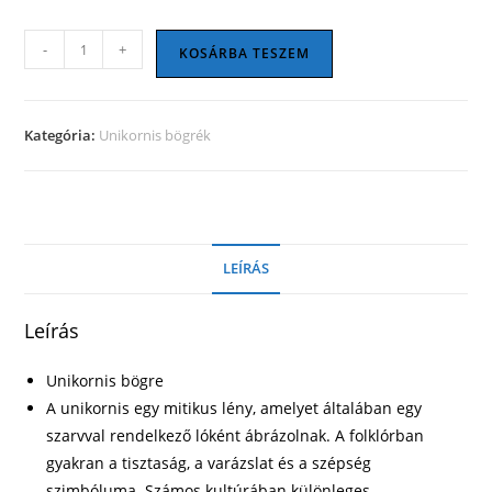
Unikornis
-
+
KOSÁRBA TESZEM
bögre
11
mennyiség
Kategória:
Unikornis bögrék
LEÍRÁS
Leírás
Unikornis bögre
A unikornis egy mitikus lény, amelyet általában egy
szarvval rendelkező lóként ábrázolnak. A folklórban
gyakran a tisztaság, a varázslat és a szépség
szimbóluma. Számos kultúrában különleges