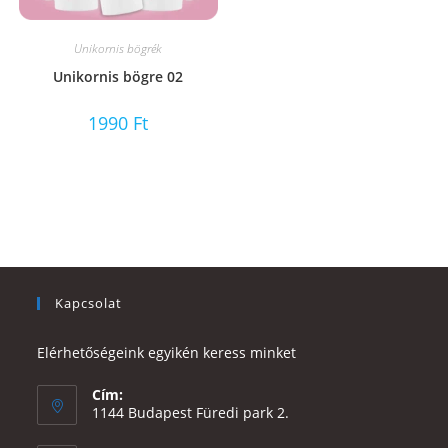
Unikornis bögrék
Unikornis bögre 02
1990
Ft
Kapcsolat
Elérhetőségeink egyikén keress minket
Cím:
1144 Budapest Füredi park 2.