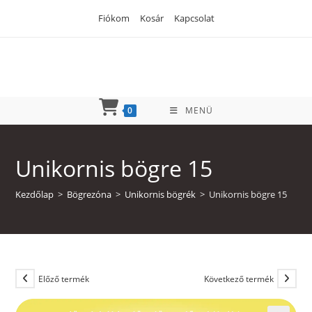
Skip
Fiókom
Kosár
Kapcsolat
to
content
0
MENÜ
Unikornis bögre 15
Kezdőlap
>
Bögrezóna
>
Unikornis bögrék
>
Unikornis bögre 15
Előző termék
Következő termék