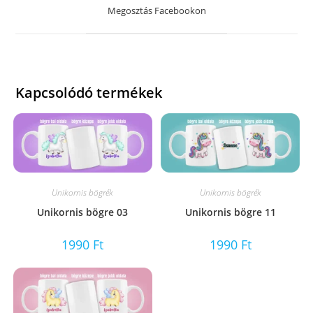
a
Megosztás Facebookon
new
window
Kapcsolódó termékek
Unikornis bögrék
Unikornis bögrék
Unikornis bögre 03
Unikornis bögre 11
1990
Ft
1990
Ft