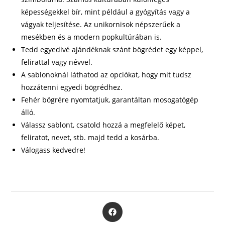
képességekkel bír, mint például a gyógyítás vagy a
vágyak teljesítése. Az unikornisok népszerűek a
mesékben és a modern popkultúrában is.
Tedd egyedivé ajándéknak szánt bögrédet egy képpel,
felirattal vagy névvel.
A sablonoknál láthatod az opciókat, hogy mit tudsz
hozzátenni egyedi bögrédhez.
Fehér bögrére nyomtatjuk, garantáltan mosogatógép
álló.
Válassz sablont, csatold hozzá a megfelelő képet,
feliratot, nevet, stb. majd tedd a kosárba.
Válogass kedvedre!
Opens
in