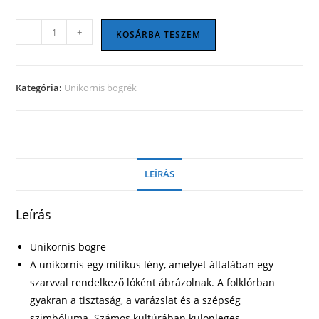
Unikornis
-
+
KOSÁRBA TESZEM
bögre
15
mennyiség
Kategória:
Unikornis bögrék
LEÍRÁS
Leírás
Unikornis bögre
A unikornis egy mitikus lény, amelyet általában egy
szarvval rendelkező lóként ábrázolnak. A folklórban
gyakran a tisztaság, a varázslat és a szépség
szimbóluma. Számos kultúrában különleges