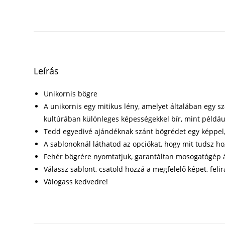
Leírás
Unikornis bögre
A unikornis egy mitikus lény, amelyet általában egy s
kultúrában különleges képességekkel bír, mint példáu
Tedd egyedivé ajándéknak szánt bögrédet egy képpel, f
A sablonoknál láthatod az opciókat, hogy mit tudsz h
Fehér bögrére nyomtatjuk, garantáltan mosogatógép á
Válassz sablont, csatold hozzá a megfelelő képet, felir
Válogass kedvedre!