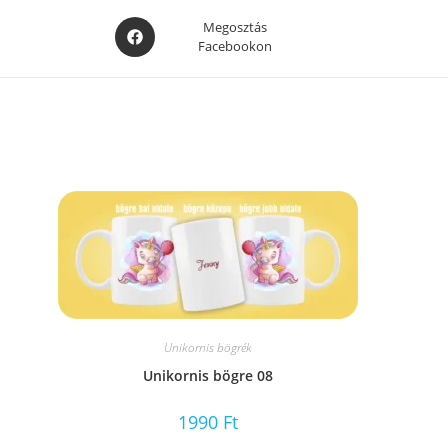
Opens
Megosztás
Facebookon
in
a
new
window
Unikornis bögrék
Unikornis bögre 08
1990
Ft