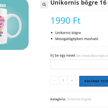
Unikornis bögre 16
🔍
1990
Ft
Unikornis bögre
Mosogatógépben mosható
Írj be egy nevet
Ezt a nevet látod majd a
Unikornis
-
+
KOSÁRBA TES
bögre
16
mennyiség
Kategória:
Unikornis bögrék