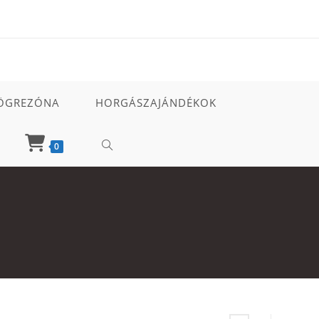
ÖGREZÓNA
HORGÁSZAJÁNDÉKOK
TOGGLE
0
WEBSITE
SEARCH