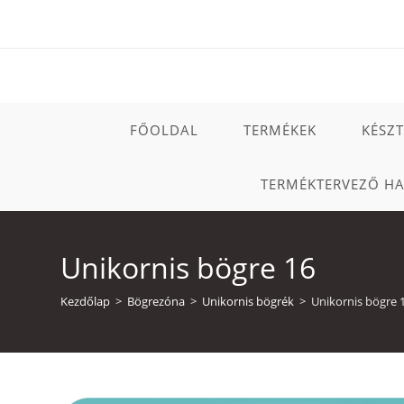
Skip
to
content
FŐOLDAL
TERMÉKEK
KÉSZ
TERMÉKTERVEZŐ H
Unikornis bögre 16
Kezdőlap
>
Bögrezóna
>
Unikornis bögrék
>
Unikornis bögre 