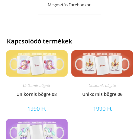
a
Megosztás Facebookon
new
window
Kapcsolódó termékek
Unikornis bögrék
Unikornis bögrék
Unikornis bögre 08
Unikornis bögre 06
1990
Ft
1990
Ft