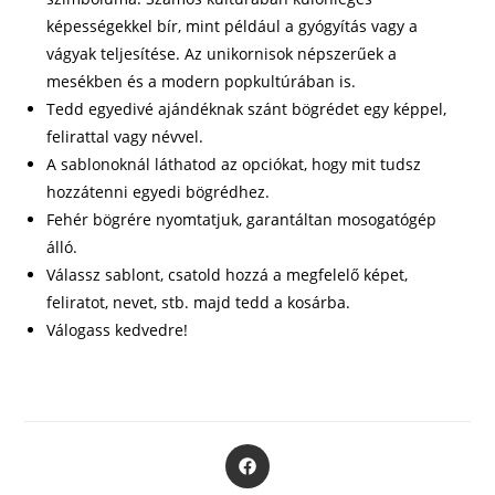
képességekkel bír, mint például a gyógyítás vagy a
vágyak teljesítése. Az unikornisok népszerűek a
mesékben és a modern popkultúrában is.
Tedd egyedivé ajándéknak szánt bögrédet egy képpel,
felirattal vagy névvel.
A sablonoknál láthatod az opciókat, hogy mit tudsz
hozzátenni egyedi bögrédhez.
Fehér bögrére nyomtatjuk, garantáltan mosogatógép
álló.
Válassz sablont, csatold hozzá a megfelelő képet,
feliratot, nevet, stb. majd tedd a kosárba.
Válogass kedvedre!
Opens
in