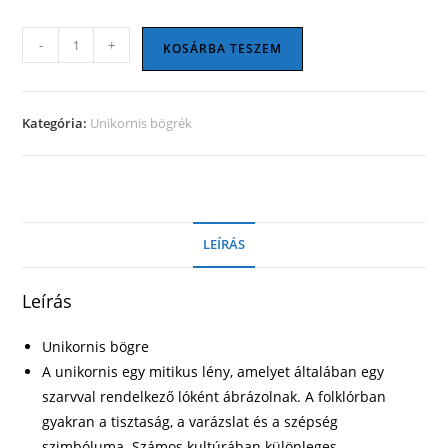
Unikornis
-
+
KOSÁRBA TESZEM
bögre
18
mennyiség
Kategória:
Unikornis bögrék
LEÍRÁS
Leírás
Unikornis bögre
A unikornis egy mitikus lény, amelyet általában egy
szarvval rendelkező lóként ábrázolnak. A folklórban
gyakran a tisztaság, a varázslat és a szépség
szimbóluma. Számos kultúrában különleges