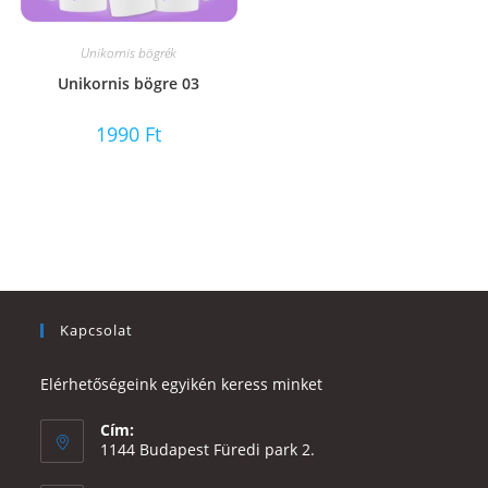
Unikornis bögrék
Unikornis bögre 03
1990
Ft
Kapcsolat
Elérhetőségeink egyikén keress minket
Cím:
1144 Budapest Füredi park 2.