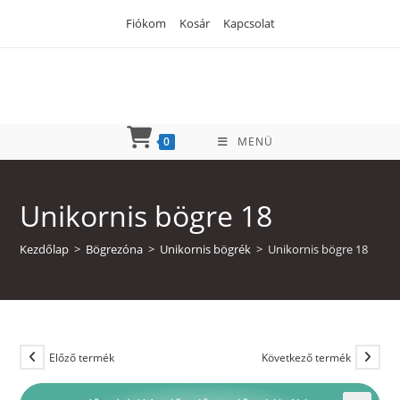
Skip
Fiókom
Kosár
Kapcsolat
to
content
0
MENÜ
Unikornis bögre 18
Kezdőlap
>
Bögrezóna
>
Unikornis bögrék
>
Unikornis bögre 18
Előző termék
Következő termék