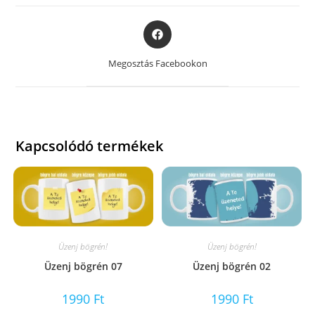
Opens
in
a
Megosztás Facebookon
new
window
Kapcsolódó termékek
Üzenj bögrén!
Üzenj bögrén!
Üzenj bögrén 07
Üzenj bögrén 02
1990
Ft
1990
Ft