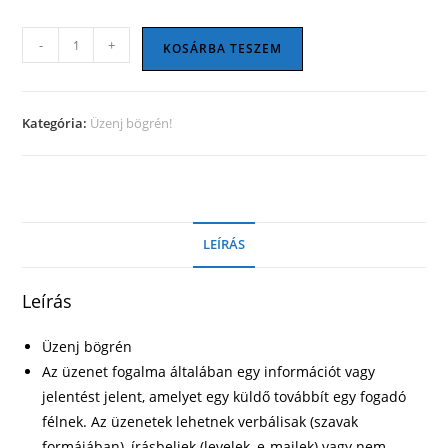
Üzenj
-
+
KOSÁRBA TESZEM
bögrén
03
mennyiség
Kategória:
Üzenj bögrén!
LEÍRÁS
Leírás
Üzenj bögrén
Az üzenet fogalma általában egy információt vagy
jelentést jelent, amelyet egy küldő továbbít egy fogadó
félnek. Az üzenetek lehetnek verbálisak (szavak
formájában), írásbeliek (levelek, e-mailek) vagy nem