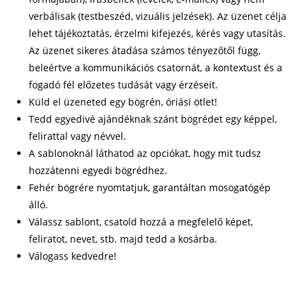
verbálisak (testbeszéd, vizuális jelzések). Az üzenet célja
lehet tájékoztatás, érzelmi kifejezés, kérés vagy utasítás.
Az üzenet sikeres átadása számos tényezőtől függ,
beleértve a kommunikációs csatornát, a kontextust és a
fogadó fél előzetes tudását vagy érzéseit.
Küld el üzeneted egy bögrén, óriási ötlet!
Tedd egyedivé ajándéknak szánt bögrédet egy képpel,
felirattal vagy névvel.
A sablonoknál láthatod az opciókat, hogy mit tudsz
hozzátenni egyedi bögrédhez.
Fehér bögrére nyomtatjuk, garantáltan mosogatógép
álló.
Válassz sablont, csatold hozzá a megfelelő képet,
feliratot, nevet, stb. majd tedd a kosárba.
Válogass kedvedre!