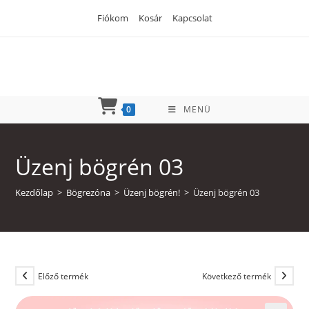
Skip
Fiókom
Kosár
Kapcsolat
to
content
0
MENÜ
Üzenj bögrén 03
Kezdőlap
>
Bögrezóna
>
Üzenj bögrén!
>
Üzenj bögrén 03
Előző termék
Következő termék