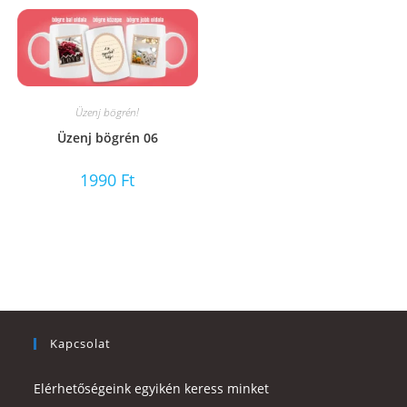
Üzenj bögrén!
Üzenj bögrén 06
1990
Ft
Kapcsolat
Elérhetőségeink egyikén keress minket