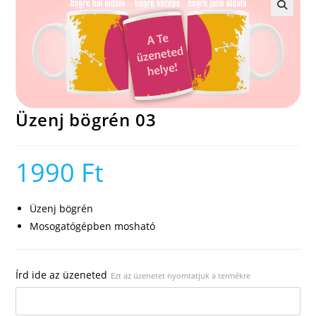
🔍
Üzenj bögrén 03
1990
Ft
Üzenj bögrén
Mosogatógépben mosható
Írd ide az üzeneted
Ezt az üzenetet nyomtatjuk a termékre