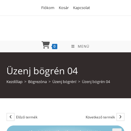
Skip
Fiókom
Kosár
Kapcsolat
to
content
0
MENÜ
Üzenj bögrén 04
Kezdőlap
>
Bögrezóna
>
Üzenj bögrén!
>
Üzenj bögrén 04
Előző termék
Következő termék