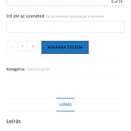
0
of 10
Írd ide az üzeneted
Ezt az üzenetet nyomtatjuk a termékre
Üzenj
-
+
KOSÁRBA TESZEM
bögrén
04
mennyiség
Kategória:
Üzenj bögrén!
LEÍRÁS
Leírás