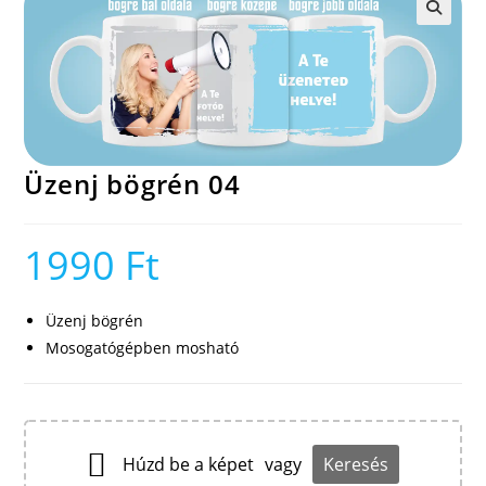
🔍
Üzenj bögrén 04
1990
Ft
Üzenj bögrén
Mosogatógépben mosható
Húzd be a képet
vagy
Keresés