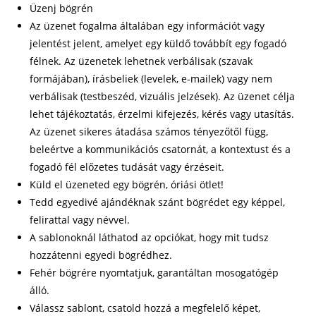
Üzenj bögrén
Az üzenet fogalma általában egy információt vagy
jelentést jelent, amelyet egy küldő továbbít egy fogadó
félnek. Az üzenetek lehetnek verbálisak (szavak
formájában), írásbeliek (levelek, e-mailek) vagy nem
verbálisak (testbeszéd, vizuális jelzések). Az üzenet célja
lehet tájékoztatás, érzelmi kifejezés, kérés vagy utasítás.
Az üzenet sikeres átadása számos tényezőtől függ,
beleértve a kommunikációs csatornát, a kontextust és a
fogadó fél előzetes tudását vagy érzéseit.
Küld el üzeneted egy bögrén, óriási ötlet!
Tedd egyedivé ajándéknak szánt bögrédet egy képpel,
felirattal vagy névvel.
A sablonoknál láthatod az opciókat, hogy mit tudsz
hozzátenni egyedi bögrédhez.
Fehér bögrére nyomtatjuk, garantáltan mosogatógép
álló.
Válassz sablont, csatold hozzá a megfelelő képet,