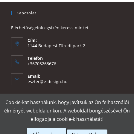
Kapcsolat
Elérhetőségeink egyikén keress minket
Cím:
1144 Budapest Füredi park 2.
Telefon
+36705263676
Email:
Opens
eszter@e-design.hu
in
your
application
Cookie-kat használunk, hogy javítsuk az Ön felhasználói
Rólunk
Szállítás és fizetés
Adatvédelmi tájékoztató
ÁSZF
élményét weboldalunkon. A weboldal böngészésével Ön
Póló nyomtatás
Gy.I.K.
elfogadja a cookie-k használatát!
e-design.hu