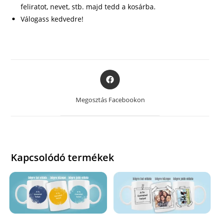
feliratot, nevet, stb. majd tedd a kosárba.
Válogass kedvedre!
Opens
in
a
Megosztás Facebookon
new
window
Kapcsolódó termékek