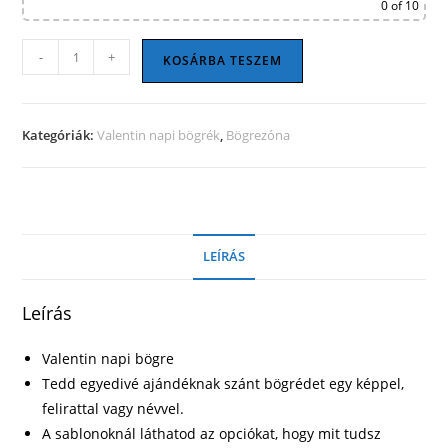
0
of 10
Valentin
-
+
KOSÁRBA TESZEM
napi
bögre
24
Kategóriák:
Valentin napi bögrék
,
Bögrezóna
mennyiség
LEÍRÁS
Leírás
Valentin napi bögre
Tedd egyedivé ajándéknak szánt bögrédet egy képpel,
felirattal vagy névvel.
A sablonoknál láthatod az opciókat, hogy mit tudsz