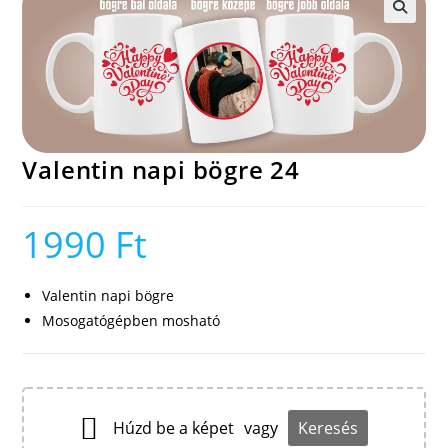
🔍
Valentin napi bögre 24
1990
Ft
Valentin napi bögre
Mosogatógépben mosható
Húzd be a képet
vagy
Keresés