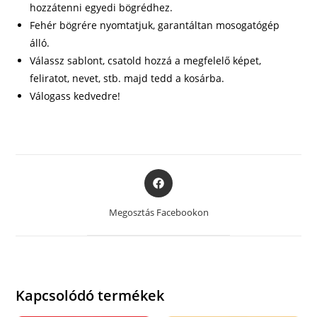
hozzátenni egyedi bögrédhez.
Fehér bögrére nyomtatjuk, garantáltan mosogatógép
álló.
Válassz sablont, csatold hozzá a megfelelő képet,
feliratot, nevet, stb. majd tedd a kosárba.
Válogass kedvedre!
Opens
in
a
Megosztás Facebookon
new
window
Kapcsolódó termékek