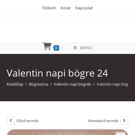
Skip
Fiókom
Kosár
Kapcsolat
to
content
0
MENÜ
Valentin napi bögre 24
Kezdőlap
>
Bögrezóna
>
Valentin napi bögrék
>
Valentin napi bögre 
Előző termék
Következő termék