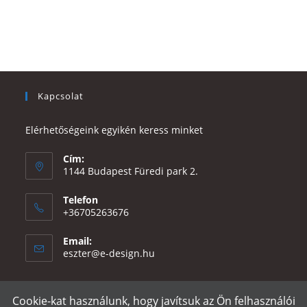
Kapcsolat
Elérhetőségeink egyikén keress minket
Cím:
1144 Budapest Füredi park 2.
Telefon
+36705263676
Email:
Opens
eszter@e-design.hu
in
your
application
Cookie-kat használunk, hogy javítsuk az Ön felhasználói