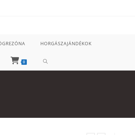
ÖGREZÓNA
HORGÁSZAJÁNDÉKOK
TOGGLE
0
WEBSITE
SEARCH