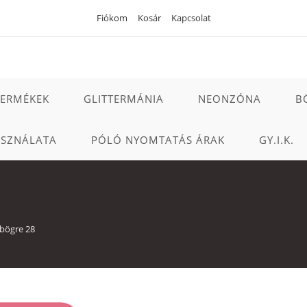
Fiókom
Kosár
Kapcsolat
TERMÉKEK
GLITTERMÁNIA
NEONZÓNA
B
ASZNÁLATA
PÓLÓ NYOMTATÁS ÁRAK
GY.I.K.
 bögre 28