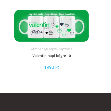
Valentin napi bögrék
,
Bögrezóna
Valentin napi bögre 10
1990
Ft