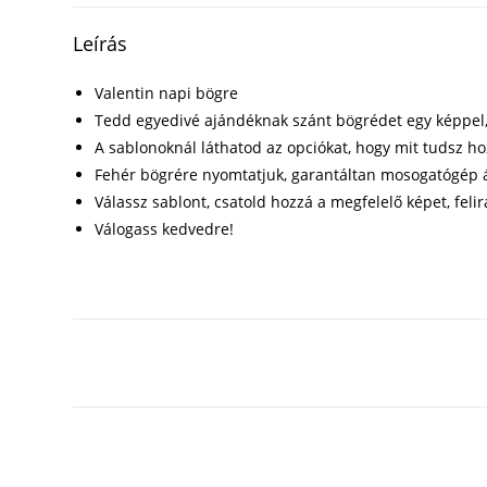
Leírás
Valentin napi bögre
Tedd egyedivé ajándéknak szánt bögrédet egy képpel, f
A sablonoknál láthatod az opciókat, hogy mit tudsz h
Fehér bögrére nyomtatjuk, garantáltan mosogatógép á
Válassz sablont, csatold hozzá a megfelelő képet, felir
Válogass kedvedre!