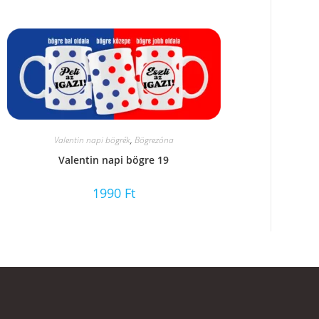
Valentin napi bögrék
,
Bögrezóna
Valentin napi bögre 19
1990
Ft