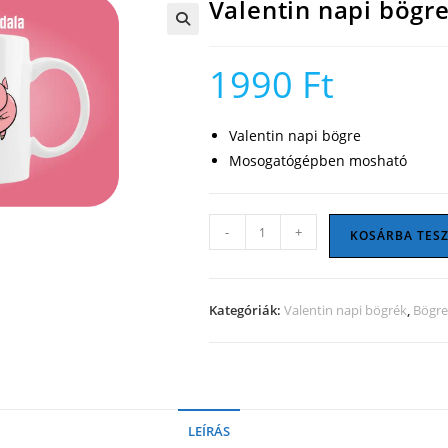
Valentin napi bögr
🔍
1990
Ft
Valentin napi bögre
Mosogatógépben mosható
Valentin
-
+
KOSÁRBA TES
napi
bögre
28
Kategóriák:
Valentin napi bögrék
,
Bögr
mennyiség
LEÍRÁS