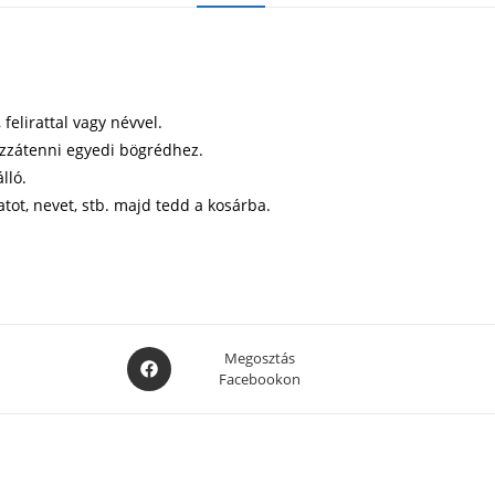
elirattal vagy névvel.
ozzátenni egyedi bögrédhez.
lló.
atot, nevet, stb. majd tedd a kosárba.
Opens
Megosztás
Facebookon
in
a
new
window