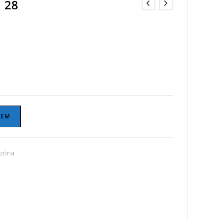
e 28
ZEM
ezóna