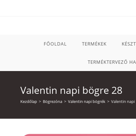
Skip
to
content
FŐOLDAL
TERMÉKEK
KÉSZ
TERMÉKTERVEZŐ H
Valentin napi bögre 28
Kezdőlap
>
Bögrezóna
>
Valentin napi bögrék
>
Valentin napi