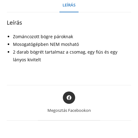
LEÍRÁS
Leírás
Zománcozott bögre pároknak
Mosogatógépben NEM mosható
2 darab bögrét tartalmaz a csomag, egy fiús és egy
lányos kivitelt
Opens
in
a
Megosztás Facebookon
new
window