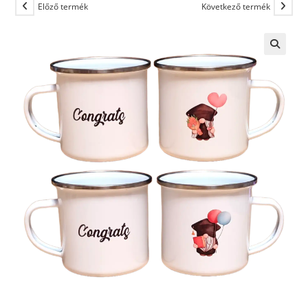
Előző termék
Következő termék
🔍