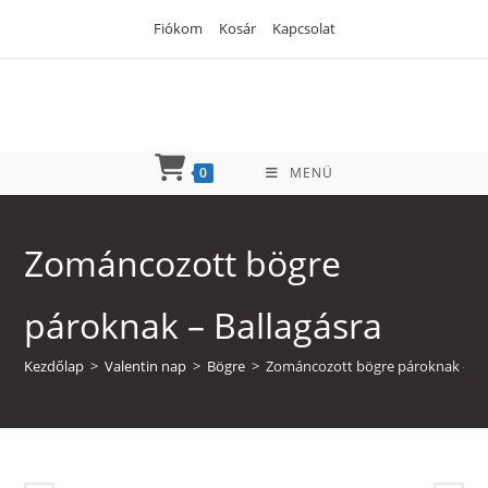
Skip
Fiókom
Kosár
Kapcsolat
to
content
0
MENÜ
Zománcozott bögre
pároknak – Ballagásra
Kezdőlap
>
Valentin nap
>
Bögre
>
Zománcozott bögre pároknak – Ba