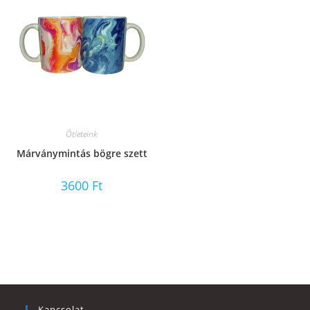
Ötleteink
Márványmintás bögre szett
3600
Ft
Kapcsolat