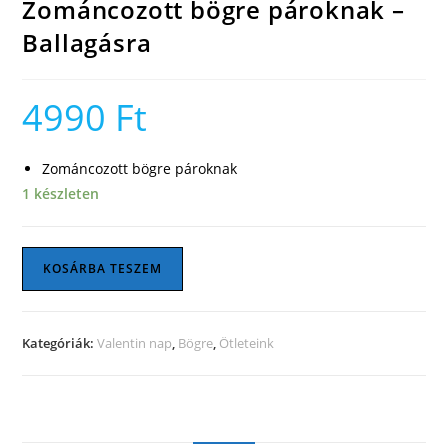
Zománcozott bögre pároknak –
Ballagásra
4990
Ft
Zománcozott bögre pároknak
1 készleten
Zománcozott
KOSÁRBA TESZEM
bögre
pároknak
-
Kategóriák:
Valentin nap
,
Bögre
,
Ötleteink
Ballagásra
mennyiség