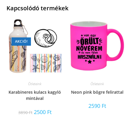
Kapcsolódó termékek
AKCIÓ!
Ötleteink
Ötleteink
Karabineres kulacs kagyló
Neon pink bögre felirattal
mintával
2590
Ft
Original
Current
2500
Ft
3890
Ft
price
price
was:
is:
3890 Ft.
2500 Ft.