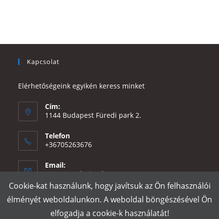
Kapcsolat
Elérhetőségeink egyikén keress minket
Cím:
1144 Budapest Füredi park 2.
Telefon
+36705263676
Email:
Opens
eszter@e-design.hu
in
Cookie-kat használunk, hogy javítsuk az Ön felhasználói
your
élményét weboldalunkon. A weboldal böngészésével Ön
application
elfogadja a cookie-k használatát!