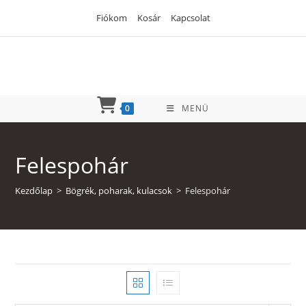
Skip
Fiókom
Kosár
Kapcsolat
to
content
0
MENÜ
Felespohár
Kezdőlap
>
Bögrék, poharak, kulacsok
>
Felespohár