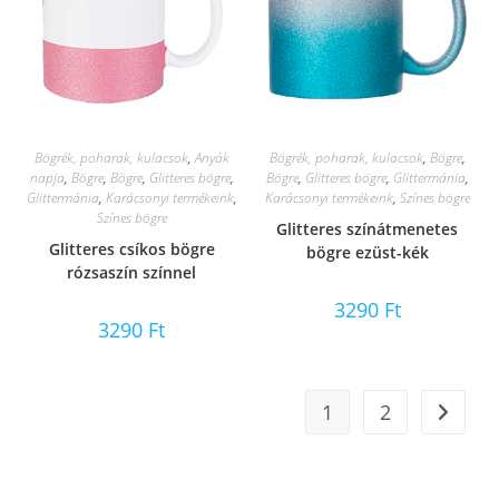
Bögrék, poharak, kulacsok
,
Anyák
Bögrék, poharak, kulacsok
,
Bögre
,
napja
,
Bögre
,
Bögre
,
Glitteres bögre
,
Bögre
,
Glitteres bögre
,
Glittermánia
,
Glittermánia
,
Karácsonyi termékeink
,
Karácsonyi termékeink
,
Színes bögre
Színes bögre
Glitteres színátmenetes
Glitteres csíkos bögre
bögre ezüst-kék
rózsaszín színnel
3290
Ft
3290
Ft
1
2