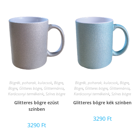
Bögrék, poharak, kulacsok
,
Bögre
,
Bögrék, poharak, kulacsok
,
Bögre
,
Bögre
,
Glitteres bögre
,
Glittermánia
,
Bögre
,
Glitteres bögre
,
Glittermánia
,
Karácsonyi termékeink
,
Színes bögre
Karácsonyi termékeink
,
Színes bögre
Glitteres bögre ezüst
Glitteres bögre kék színben
színben
3290
Ft
3290
Ft