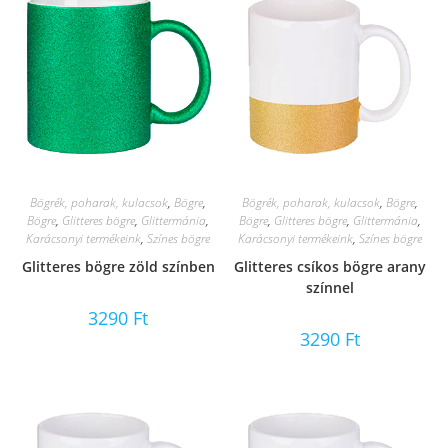
Bögrék, poharak, kulacsok
,
Bögre
,
Bögrék, poharak, kulacsok
,
Bögre
,
Bögre
,
Glitteres bögre
,
Glittermánia
,
Bögre
,
Glitteres bögre
,
Glittermánia
,
Karácsonyi termékeink
,
Színes bögre
Karácsonyi termékeink
,
Színes bögre
Glitteres bögre zöld színben
Glitteres csíkos bögre arany
színnel
3290
Ft
3290
Ft