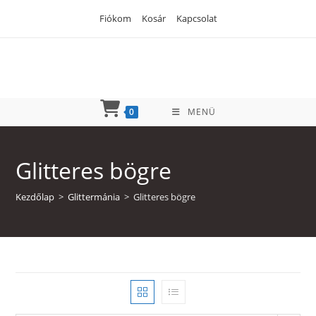
Skip
Fiókom
Kosár
Kapcsolat
to
content
0
MENÜ
Glitteres bögre
Kezdőlap
>
Glittermánia
>
Glitteres bögre