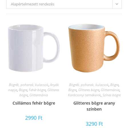
Alapértelmezett rendezés
Bögrék, poharak, kulacsok
,
Anyák
Bögrék, poharak, kulacsok
,
Bögre
,
napja
,
Bögre
,
Fehér bögre
,
Glitteres
Bögre
,
Glitteres bögre
,
Glittermánia
,
bögre
,
Glittermánia
Karácsonyi termékeink
,
Színes bögre
Csillámos fehér bögre
Glitteres bögre arany
színben
2990
Ft
3290
Ft