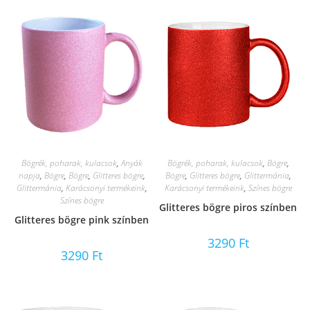
Bögrék, poharak, kulacsok
,
Anyák
Bögrék, poharak, kulacsok
,
Bögre
,
napja
,
Bögre
,
Bögre
,
Glitteres bögre
,
Bögre
,
Glitteres bögre
,
Glittermánia
,
Glittermánia
,
Karácsonyi termékeink
,
Karácsonyi termékeink
,
Színes bögre
Színes bögre
Glitteres bögre piros színben
Glitteres bögre pink színben
3290
Ft
3290
Ft