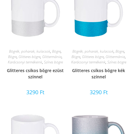
Bögrék, poharak, kulacsok
,
Bögre
,
Bögrék, poharak, kulacsok
,
Bögre
,
Bögre
,
Glitteres bögre
,
Glittermánia
,
Bögre
,
Glitteres bögre
,
Glittermánia
,
Karácsonyi termékeink
,
Színes bögre
Karácsonyi termékeink
,
Színes bögre
Glitteres csíkos bögre ezüst
Glitteres csíkos bögre kék
színnel
színnel
3290
Ft
3290
Ft