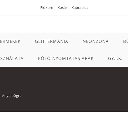
Fiókom
Kosár
Kapcsolat
TERMÉKEK
GLITTERMÁNIA
NEONZÓNA
B
ASZNÁLATA
PÓLÓ NYOMTATÁS ÁRAK
GY.I.K.
>
Anya bögre