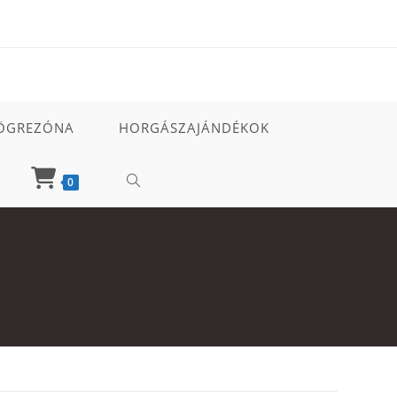
ÖGREZÓNA
HORGÁSZAJÁNDÉKOK
TOGGLE
0
WEBSITE
SEARCH