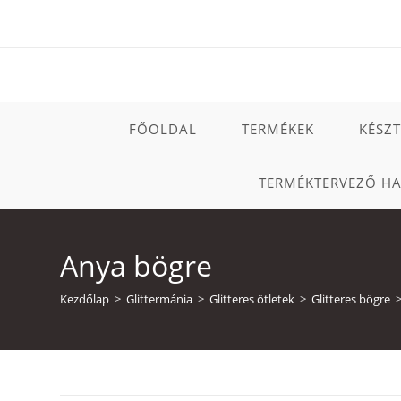
Skip
to
content
FŐOLDAL
TERMÉKEK
KÉSZ
TERMÉKTERVEZŐ H
Anya bögre
Kezdőlap
>
Glittermánia
>
Glitteres ötletek
>
Glitteres bögre