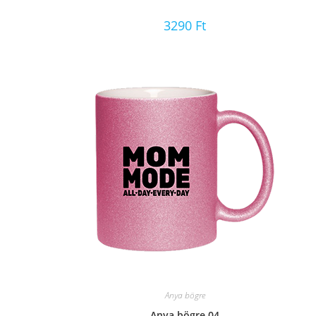
3290
Ft
Anya bögre
Anya bögre 04