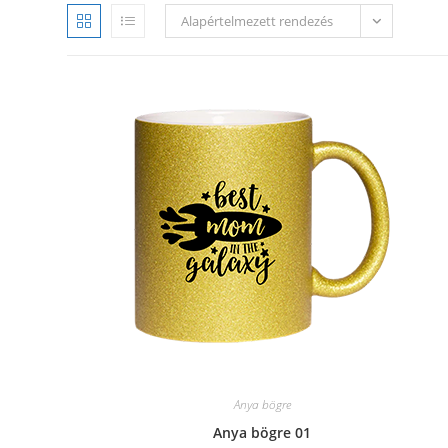
Alapértelmezett rendezés
Anya bögre
Anya bögre 01