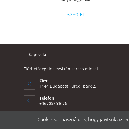
3290
Ft
Kapcsolat
Elérhetőségeink egyikén keress minket
Cím:
1144 Budapest Füredi park 2.
Telefon
+36705263676
Email:
Cookie-kat használunk, hogy javítsuk az Ö
Opens
eszter@e-design.hu
in