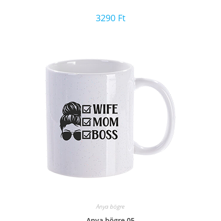
3290
Ft
Anya bögre
Anya bögre 05