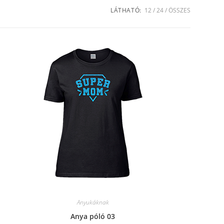
LÁTHATÓ:
12
24
ÖSSZES
Anyukáknak
Anya póló 03