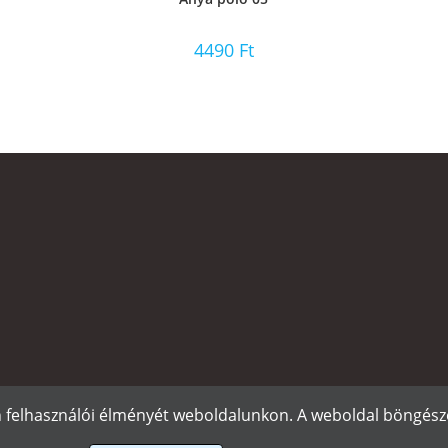
4490
Ft
n felhasználói élményét weboldalunkon. A weboldal böngészé