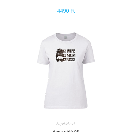
4490
Ft
Anyukáknak
Anya póló 05