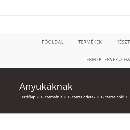
Skip
to
content
FŐOLDAL
TERMÉKEK
KÉSZ
TERMÉKTERVEZŐ H
Anyukáknak
Kezdőlap
>
Glittermánia
>
Glitteres ötletek
>
Glitteres póló
>