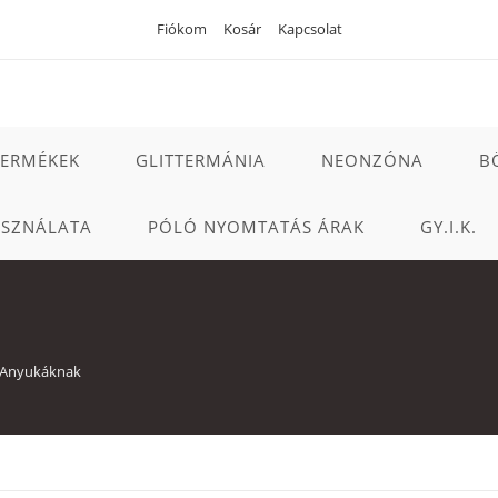
Fiókom
Kosár
Kapcsolat
TERMÉKEK
GLITTERMÁNIA
NEONZÓNA
B
ASZNÁLATA
PÓLÓ NYOMTATÁS ÁRAK
GY.I.K.
Anyukáknak