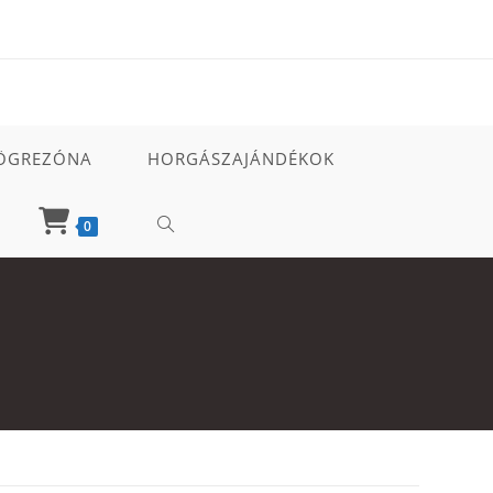
ÖGREZÓNA
HORGÁSZAJÁNDÉKOK
TOGGLE
0
WEBSITE
SEARCH