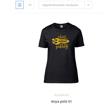
Alapértelmezett rendezés
Anyukáknak
Anya póló 01