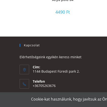
4490
Ft
Kapcsolat
Elérhetőségeink egyikén keress minket
Cím:
1144 Budapest Füredi park 2.
Telefon
+36705263676
Email:
Cookie-kat használunk, hogy javítsuk az Ö
Opens
eszter@e-design.hu
in