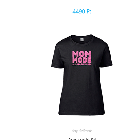
4490
Ft
Anyukáknak
Anya póló 04