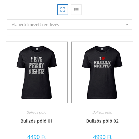
Alapértelmezett rendezés
Bulizós póló
Bulizós póló
Bulizós póló 01
Bulizós póló 02
4490
Ft
4990
Ft