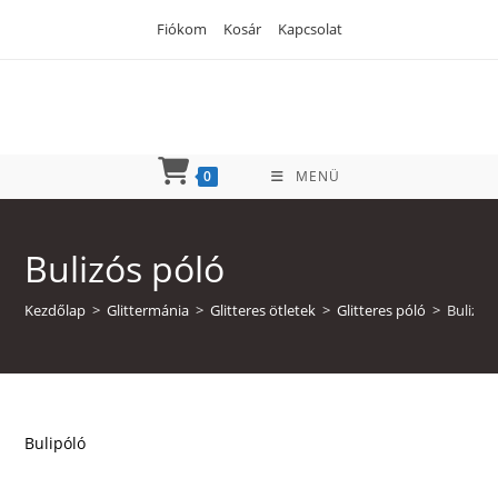
Skip
Fiókom
Kosár
Kapcsolat
to
content
0
MENÜ
Bulizós póló
Kezdőlap
>
Glittermánia
>
Glitteres ötletek
>
Glitteres póló
>
Bulizós
Bulipóló