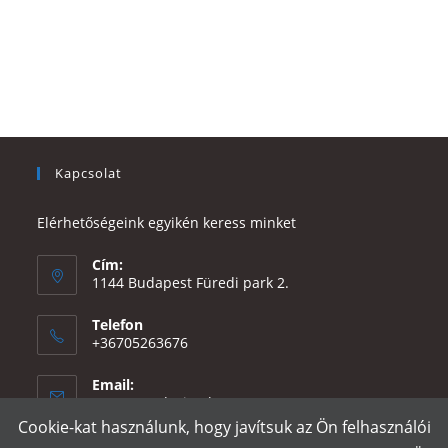
Kapcsolat
Elérhetőségeink egyikén keress minket
Cím:
1144 Budapest Füredi park 2.
Telefon
+36705263676
Email:
Opens
eszter@e-design.hu
in
Cookie-kat használunk, hogy javítsuk az Ön felhasználói
your