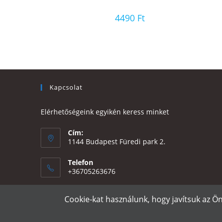
4490
Ft
Kapcsolat
Elérhetőségeink egyikén keress minket
Cím:
1144 Budapest Füredi park 2.
Telefon
+36705263676
Email:
Cookie-kat használunk, hogy javítsuk az Ö
Opens
eszter@e-design.hu
in
your