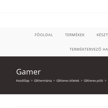
Skip
to
content
FŐOLDAL
TERMÉKEK
KÉSZ
TERMÉKTERVEZŐ H
Gamer
Kezdőlap
>
Glittermánia
>
Glitteres ötletek
>
Glitteres póló
>