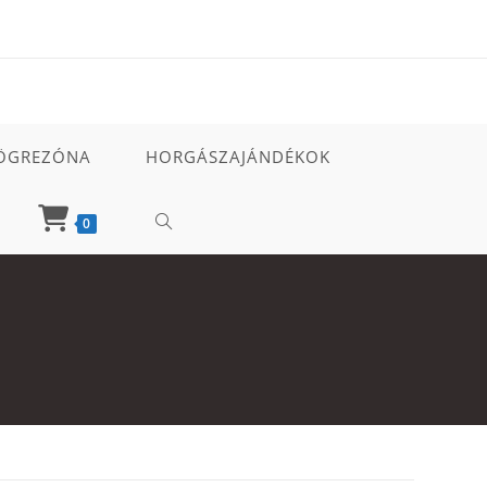
ÖGREZÓNA
HORGÁSZAJÁNDÉKOK
TOGGLE
0
WEBSITE
SEARCH