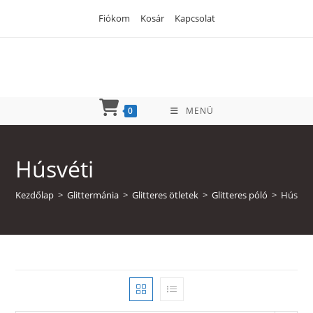
Skip
Fiókom
Kosár
Kapcsolat
to
content
0
MENÜ
Húsvéti
Kezdőlap
>
Glittermánia
>
Glitteres ötletek
>
Glitteres póló
>
Húsvét