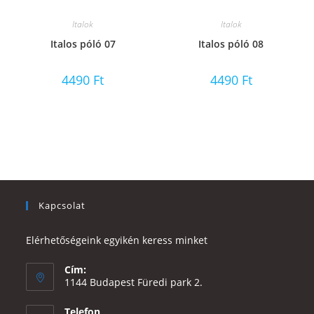
Italok
Italok
Italos póló 07
Italos póló 08
4490
Ft
4490
Ft
Kapcsolat
Elérhetőségeink egyikén keress minket
Cím:
1144 Budapest Füredi park 2.
Telefon