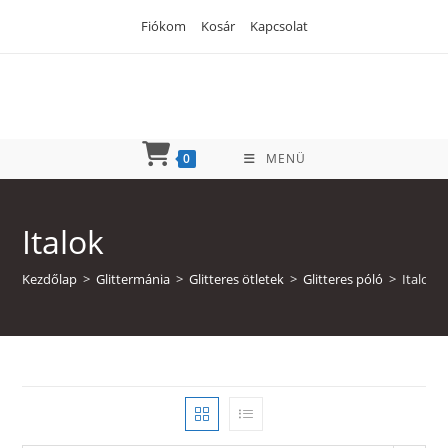
Skip
Fiókom
Kosár
Kapcsolat
to
content
0
MENÜ
Italok
Kezdőlap
>
Glittermánia
>
Glitteres ötletek
>
Glitteres póló
>
Italok