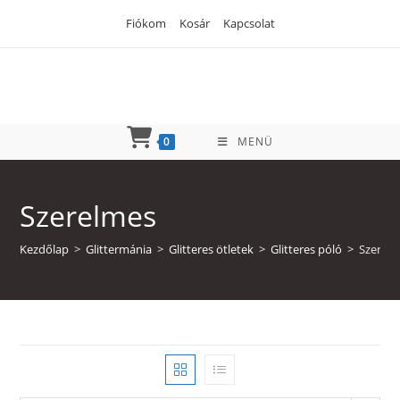
Skip
Fiókom
Kosár
Kapcsolat
to
content
0
MENÜ
Szerelmes
Kezdőlap
>
Glittermánia
>
Glitteres ötletek
>
Glitteres póló
>
Szerel