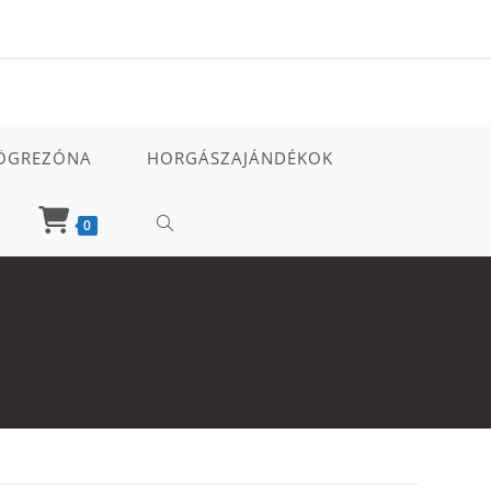
ÖGREZÓNA
HORGÁSZAJÁNDÉKOK
TOGGLE
0
WEBSITE
SEARCH