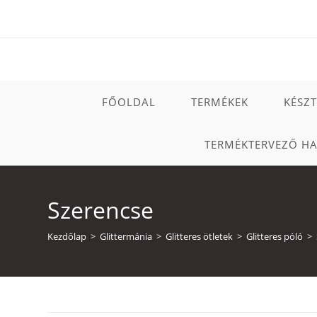
Skip
to
content
FŐOLDAL
TERMÉKEK
KÉSZ
TERMÉKTERVEZŐ H
Szerencse
Kezdőlap
>
Glittermánia
>
Glitteres ötletek
>
Glitteres póló
>