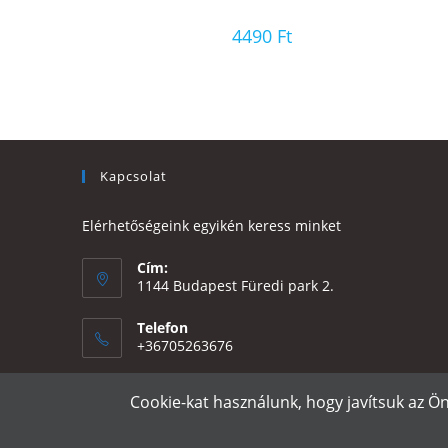
4490
Ft
Kapcsolat
Elérhetőségeink egyikén keress minket
Cím:
1144 Budapest Füredi park 2.
Telefon
+36705263676
Email:
Cookie-kat használunk, hogy javítsuk az Ö
Opens
eszter@e-design.hu
in
your