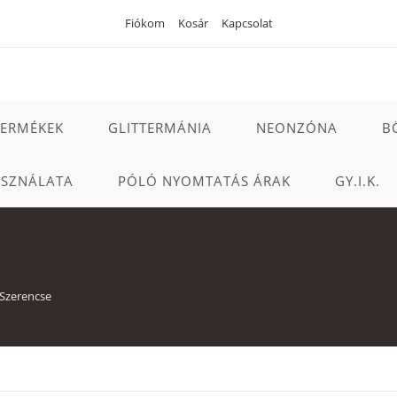
Fiókom
Kosár
Kapcsolat
TERMÉKEK
GLITTERMÁNIA
NEONZÓNA
B
ASZNÁLATA
PÓLÓ NYOMTATÁS ÁRAK
GY.I.K.
Szerencse