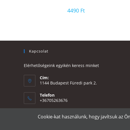
4490
Ft
Kapcsolat
Elérhetőségeink egyikén keress minket
Cím:
1144 Budapest Füredi park 2.
Telefon
+36705263676
Email:
Cookie-kat használunk, hogy javítsuk az Ö
Opens
eszter@e-design.hu
in
your