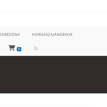
ÖGREZÓNA
HORGÁSZAJÁNDÉKOK
TOGGLE
0
WEBSITE
SEARCH