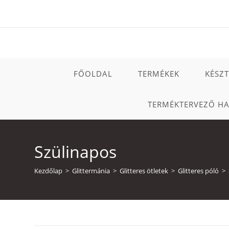
Skip
to
content
FŐOLDAL
TERMÉKEK
KÉSZ
TERMÉKTERVEZŐ H
Szülinapos
Kezdőlap
>
Glittermánia
>
Glitteres ötletek
>
Glitteres póló
>