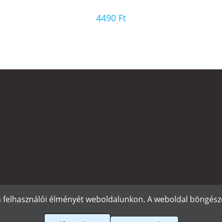
4490
Ft
n felhasználói élményét weboldalunkon. A weboldal böngészé