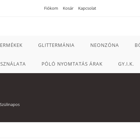
Fiókom
Kosár
Kapcsolat
TERMÉKEK
GLITTERMÁNIA
NEONZÓNA
B
ASZNÁLATA
PÓLÓ NYOMTATÁS ÁRAK
GY.I.K.
Szülinapos