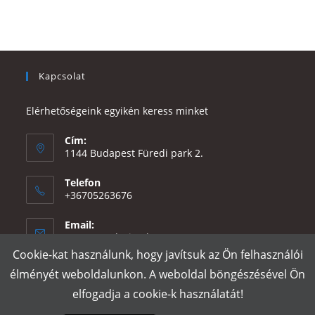
Kapcsolat
Elérhetőségeink egyikén keress minket
Cím:
1144 Budapest Füredi park 2.
Telefon
+36705263676
Email:
Opens
eszter@e-design.hu
in
Cookie-kat használunk, hogy javítsuk az Ön felhasználói
your
élményét weboldalunkon. A weboldal böngészésével Ön
application
elfogadja a cookie-k használatát!
Rólunk
Szállítás és fizetés
Adatvédelmi tájékoztató
ÁSZF