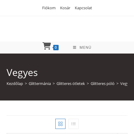
Skip
Fiókom
Kosár
Kapcsolat
to
content
0
MENÜ
Vegyes
Kezdőlap
>
Glittermánia
>
Glitteres ötletek
>
Glitteres póló
>
Vegyes