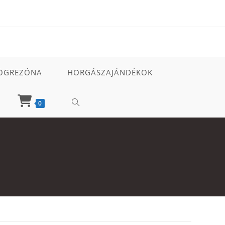
ÖGREZÓNA
HORGÁSZAJÁNDÉKOK
TOGGLE
0
WEBSITE
SEARCH