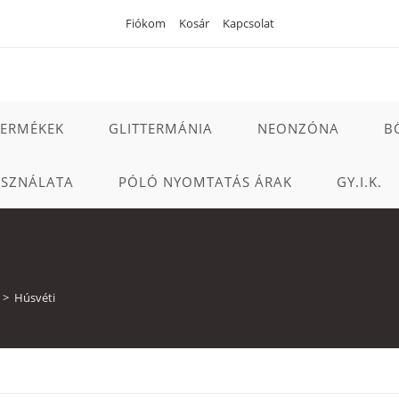
Fiókom
Kosár
Kapcsolat
TERMÉKEK
GLITTERMÁNIA
NEONZÓNA
B
ASZNÁLATA
PÓLÓ NYOMTATÁS ÁRAK
GY.I.K.
>
Húsvéti