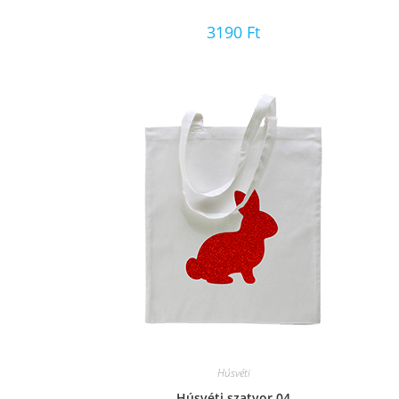
3190
Ft
Húsvéti
Húsvéti szatyor 04