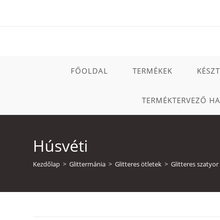
Skip
to
content
FŐOLDAL
TERMÉKEK
KÉSZ
TERMÉKTERVEZŐ H
Húsvéti
Kezdőlap
>
Glittermánia
>
Glitteres ötletek
>
Glitteres szatyor