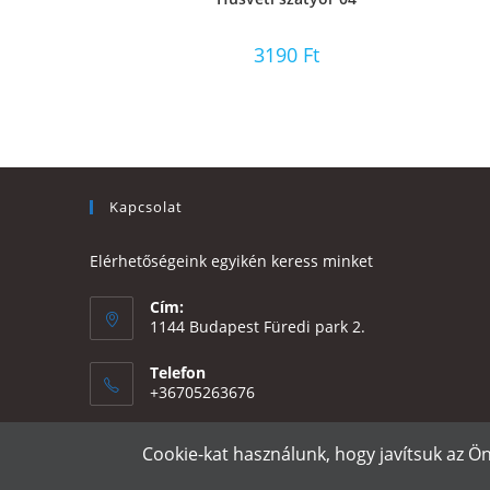
3190
Ft
Kapcsolat
Elérhetőségeink egyikén keress minket
Cím:
1144 Budapest Füredi park 2.
Telefon
+36705263676
Email:
Cookie-kat használunk, hogy javítsuk az Ö
Opens
eszter@e-design.hu
in