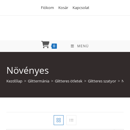
Skip
Fiókom
Kosár
Kapcsolat
to
content
0
MENÜ
Növényes
Kezdőlap
>
Glittermánia
>
Glitteres ötletek
>
Glitteres szatyor
>
Növ