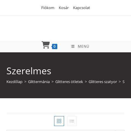
Skip
Fiókom
Kosár
Kapcsolat
to
content
0
MENÜ
Szerelmes
Kezdőlap
>
Glittermánia
>
Glitteres ötletek
>
Glitteres szatyor
>
Szer