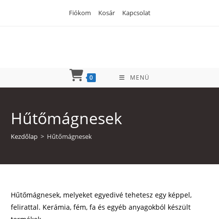
Skip
Fiókom
Kosár
Kapcsolat
to
content
0
MENÜ
Hűtőmágnesek
Kezdőlap
>
Hűtőmágnesek
Hűtőmágnesek, melyeket egyedivé tehetesz egy képpel,
felirattal. Kerámia, fém, fa és egyéb anyagokból készült