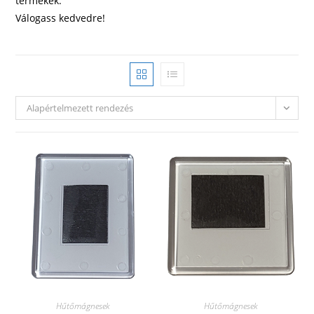
termékek.
Válogass kedvedre!
Alapértelmezett rendezés
Hűtőmágnesek
Hűtőmágnesek