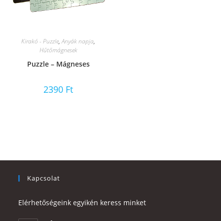
Kirakó - Puzzle
,
Anyák napja
,
Hűtőmágnesek
Puzzle – Mágneses
2390
Ft
Kapcsolat
Elérhetőségeink egyikén keress minket