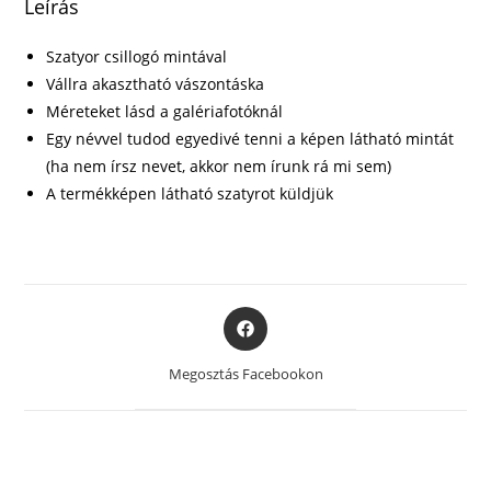
Leírás
Szatyor csillogó mintával
Vállra akasztható vászontáska
Méreteket lásd a galériafotóknál
Egy névvel tudod egyedivé tenni a képen látható mintát
(ha nem írsz nevet, akkor nem írunk rá mi sem)
A termékképen látható szatyrot küldjük
Opens
in
a
Megosztás Facebookon
new
window