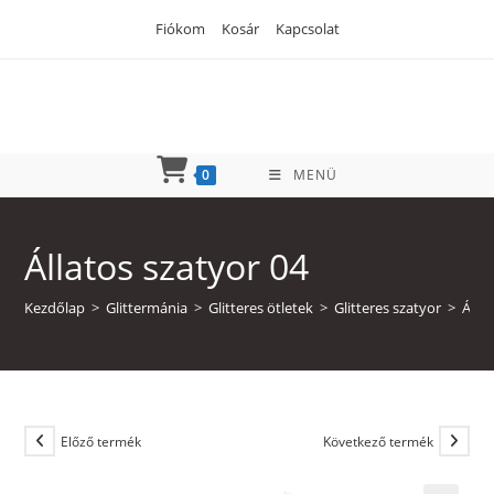
Skip
Fiókom
Kosár
Kapcsolat
to
content
0
MENÜ
Állatos szatyor 04
Kezdőlap
>
Glittermánia
>
Glitteres ötletek
>
Glitteres szatyor
>
Álla
Előző termék
Következő termék