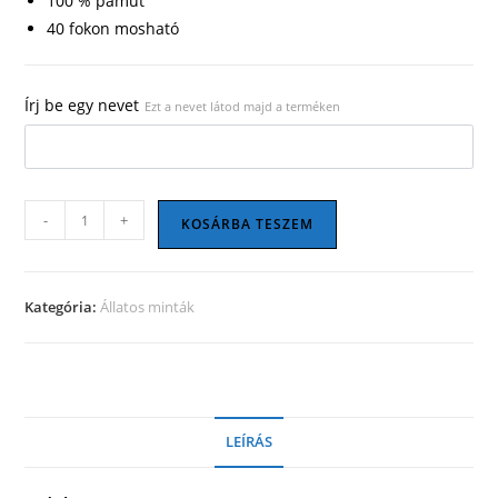
100 % pamut
40 fokon mosható
Írj be egy nevet
Ezt a nevet látod majd a terméken
Állatos
-
+
KOSÁRBA TESZEM
szatyor
04
mennyiség
Kategória:
Állatos minták
LEÍRÁS