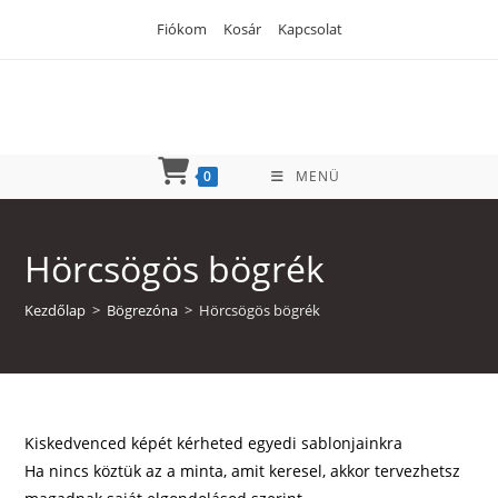
Skip
Fiókom
Kosár
Kapcsolat
to
content
0
MENÜ
Hörcsögös bögrék
Kezdőlap
>
Bögrezóna
>
Hörcsögös bögrék
Kiskedvenced képét kérheted egyedi sablonjainkra
Ha nincs köztük az a minta, amit keresel, akkor tervezhetsz