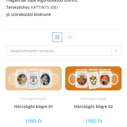
magadnak saját elgondolásod szerint.
Tervezéshez
KATTINTS IDE!
Jó szórakozást kívánunk
Alapértelmezett rendezés
Hörcsögös bögrék
Hörcsögös bögrék
Hörcsögös bögre 01
Hörcsögös bögre 02
1990
Ft
1990
Ft