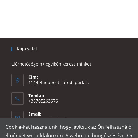
Kapcsolat
Elérhetőségeink egyikén keress minket
Cím:
1144 Budapest Füredi park 2.
Telefon
+36705263676
Email:
Opens
eszter@e-design.hu
in
Cookie-kat használunk, hogy javítsuk az Ön felhasználói
your
élményét weboldalunkon. A weboldal böngészésével Ön
application