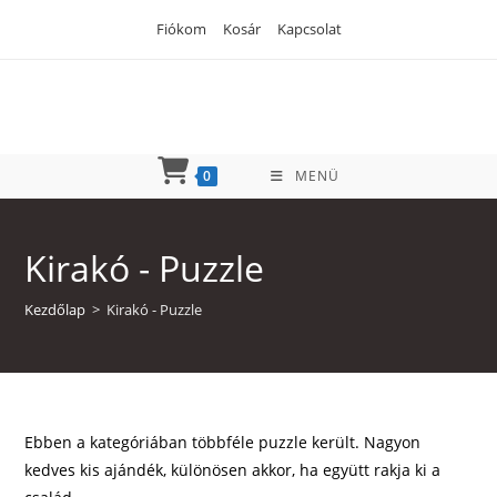
Skip
Fiókom
Kosár
Kapcsolat
to
content
0
MENÜ
Kirakó - Puzzle
Kezdőlap
>
Kirakó - Puzzle
Ebben a kategóriában többféle puzzle került. Nagyon
kedves kis ajándék, különösen akkor, ha együtt rakja ki a