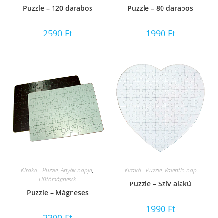
Puzzle – 120 darabos
Puzzle – 80 darabos
2590
Ft
1990
Ft
Kirakó - Puzzle
,
Anyák napja
,
Kirakó - Puzzle
,
Valentin nap
Hűtőmágnesek
Puzzle – Szív alakú
Puzzle – Mágneses
1990
Ft
2390
Ft