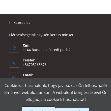
Kapcsolat
Elérhetőségeink egyikén keress minket
Cím:
1144 Budapest Füredi park 2.
Telefon
+36705263676
Email:
Opens
eszter@e-design.hu
in
Cookie-kat használunk, hogy javítsuk az Ön felhasználói
your
élményét weboldalunkon. A weboldal böngészésével Ön
application
elfogadja a cookie-k használatát!
Rólunk
Szállítás és fizetés
Adatvédelmi tájékoztató
ÁSZF
Póló nyomtatás
Gy.I.K.