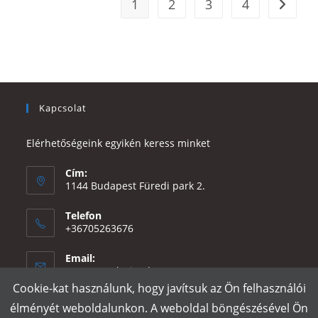
1
2
3
4
Kapcsolat
Elérhetőségeink egyikén keress minket
Cím:
1144 Budapest Füredi park 2.
Telefon
+36705263676
Email:
Opens
eszter@e-design.hu
in
Cookie-kat használunk, hogy javítsuk az Ön felhasználói
your
élményét weboldalunkon. A weboldal böngészésével Ön
application