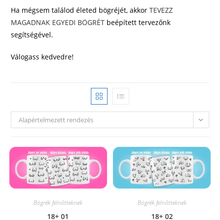
Ha mégsem találod életed bögréjét, akkor
TEVEZZ
MAGADNAK EGYEDI BÖGRÉT
beépített tervezőnk
segítségével.
Válogass kedvedre!
Alapértelmezett rendezés
Bögrék felnőtteknek
Bögrék felnőtteknek
18+ 01
18+ 02