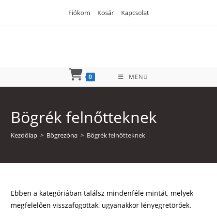
Skip
Fiókom
Kosár
Kapcsolat
to
content
0
MENÜ
Bögrék felnőtteknek
Kezdőlap
>
Bögrezóna
>
Bögrék felnőtteknek
Ebben a kategóriában találsz mindenféle mintát, melyek
megfelelően visszafogottak, ugyanakkor lényegretörőek.