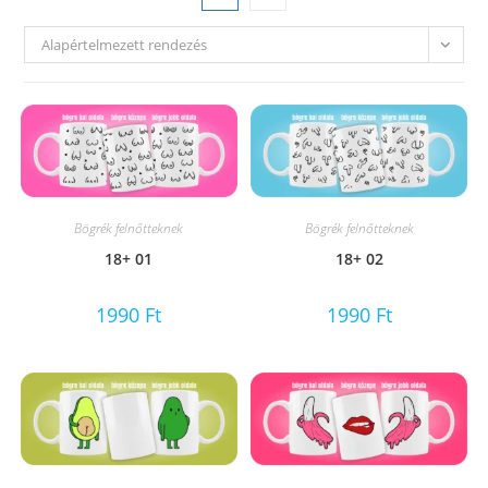
Alapértelmezett rendezés
Bögrék felnőtteknek
Bögrék felnőtteknek
18+ 01
18+ 02
1990
Ft
1990
Ft