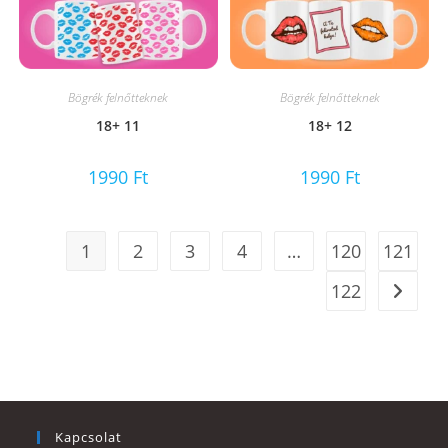
Bögrék felnőtteknek
Bögrék felnőtteknek
18+ 11
18+ 12
1990
Ft
1990
Ft
1
2
3
4
…
120
121
122
Kapcsolat