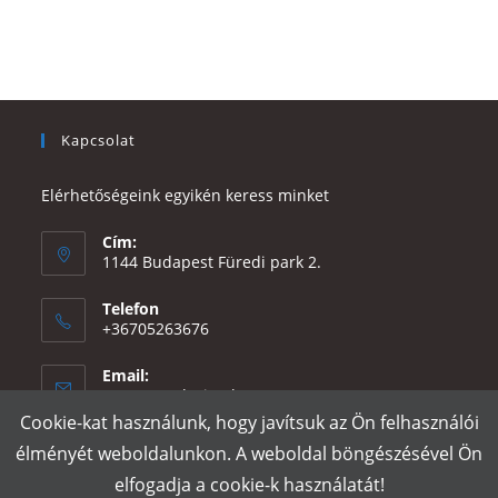
Kapcsolat
Elérhetőségeink egyikén keress minket
Cím:
1144 Budapest Füredi park 2.
Telefon
+36705263676
Email:
Opens
eszter@e-design.hu
in
Cookie-kat használunk, hogy javítsuk az Ön felhasználói
your
élményét weboldalunkon. A weboldal böngészésével Ön
application
elfogadja a cookie-k használatát!