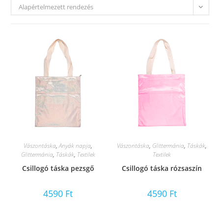
Alapértelmezett rendezés
Vászontáska
,
Anyák napja
,
Vászontáska
,
Glittermánia
,
Táskák
,
Glittermánia
,
Táskák
,
Textilek
Textilek
Csillogó táska pezsgő
Csillogó táska rózsaszín
4590
Ft
4590
Ft