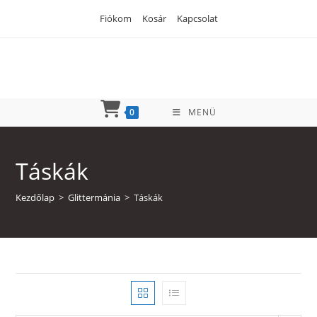
Skip
Fiókom
Kosár
Kapcsolat
to
content
0
MENÜ
Táskák
Kezdőlap
>
Glittermánia
>
Táskák