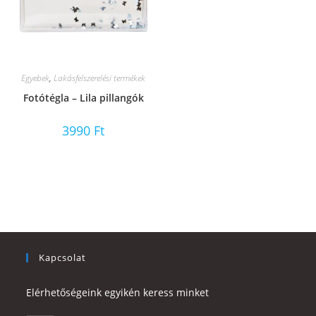
Egyebek
,
Lakásfelszerelési termékek
Fotótégla – Lila pillangók
3990
Ft
Kapcsolat
Elérhetőségeink egyikén keress minket