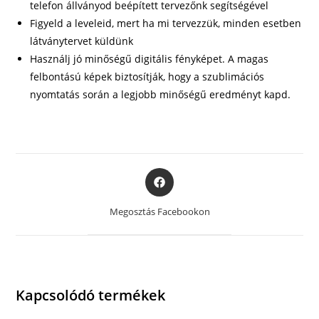
telefon állványod beépített tervezőnk segítségével
Figyeld a leveleid, mert ha mi tervezzük, minden esetben
látványtervet küldünk
Használj jó minőségű digitális fényképet. A magas
felbontású képek biztosítják, hogy a szublimációs
nyomtatás során a legjobb minőségű eredményt kapd.
Opens
in
a
Megosztás Facebookon
new
window
Kapcsolódó termékek