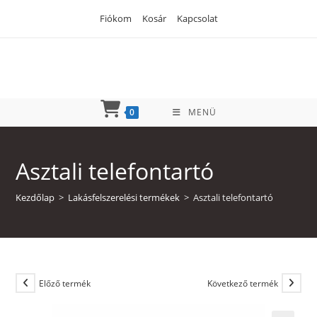
Skip
Fiókom
Kosár
Kapcsolat
to
content
0
MENÜ
Asztali telefontartó
Kezdőlap
>
Lakásfelszerelési termékek
>
Asztali telefontartó
Előző termék
Következő termék