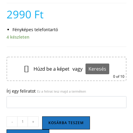
2990
Ft
Fényképes telefontartó
4 készleten
Húzd be a képet
vagy
Keresés
0
of 10
Írj egy feliratot
Ez a felirat lesz majd a terméken
Asztali
-
+
KOSÁRBA TESZEM
telefontartó