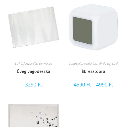
Lakásfelszerelési termékek
Lakásfelszerelési termékek
,
Egyebek
Üveg vágódeszka
Ébresztőóra
Ártart
3290
Ft
4590
Ft
–
4990
Ft
4590 Ft
-
4990 Ft