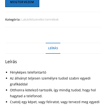
mennyiség
MEGTERVEZEM
Kategória:
Lakásfelszerelési termékek
LEÍRÁS
Leírás
Fényképes telefontartó
Az állványt teljesen személyre tudod szabni egyedi
grafikáddal
Otthonra kötelező tartozék, így mindig tudod, hogy hol
hagytad a telefonod.
Csatolj egy képet, vagy feliratot, vagy tervezd meg egyedi