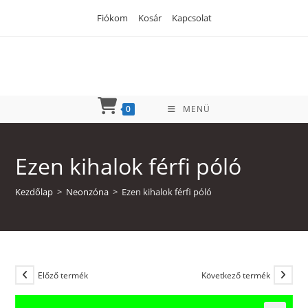
Skip
Fiókom
Kosár
Kapcsolat
to
content
0
MENÜ
Ezen kihalok férfi póló
Kezdőlap
>
Neonzóna
>
Ezen kihalok férfi póló
Előző termék
Következő termék