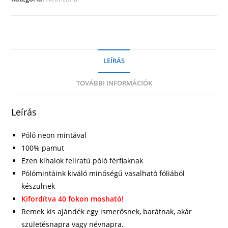
LEÍRÁS
TOVÁBBI INFORMÁCIÓK
Leírás
Póló neon mintával
100% pamut
Ezen kihalok feliratú póló férfiaknak
Pólómintáink kiváló minőségű vasalható fóliából
készülnek
Kifordítva 40 fokon mosható!
Remek kis ajándék egy ismerősnek, barátnak, akár
születésnapra vagy névnapra.