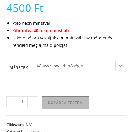
4500
Ft
Póló neon mintával
Kifordítva 40 fokon mosható!
Fekete pólóra vasaljuk a mintát, válassz méretet és
rendeld meg álmaid pólóját
Válassz egy lehetőséget
MÉRETEK
Ezen
-
+
KOSÁRBA TESZEM
kihalok
férfi
póló
Cikkszám:
N/A
mennyiség
Kategória:
Neonzóna