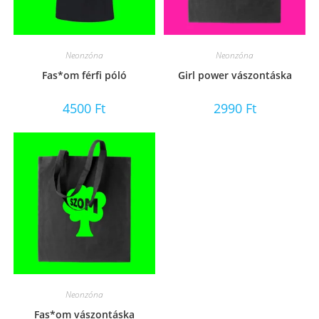
Neonzóna
Neonzóna
Fas*om férfi póló
Girl power vászontáska
4500
Ft
2990
Ft
Neonzóna
Fas*om vászontáska