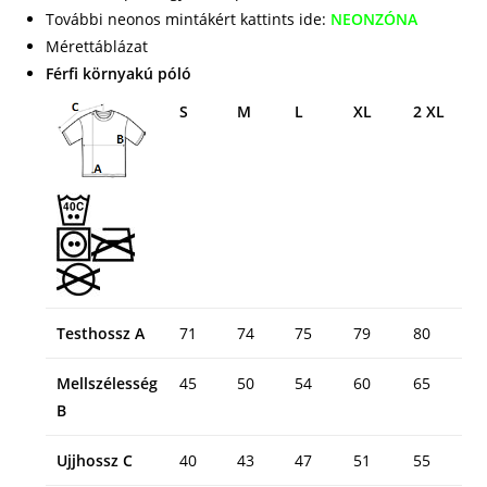
További neonos mintákért kattints ide:
NEONZÓNA
Mérettáblázat
Férfi környakú póló
S
M
L
XL
2 XL
Testhossz A
71
74
75
79
80
Mellszélesség
45
50
54
60
65
B
Ujjhossz C
40
43
47
51
55