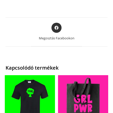
Opens
in
a
Megosztás Facebookon
new
window
Kapcsolódó termékek