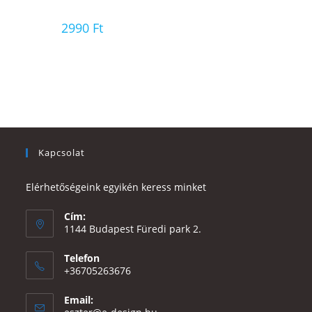
2990
Ft
Kapcsolat
Elérhetőségeink egyikén keress minket
Cím:
1144 Budapest Füredi park 2.
Telefon
+36705263676
Email:
Opens