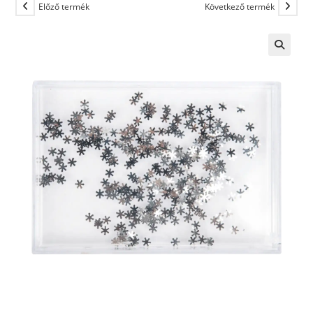
Előző termék
Következő termék
🔍