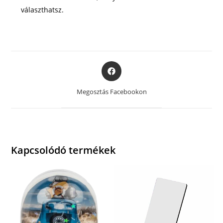
választhatsz.
Opens
in
a
Megosztás Facebookon
new
window
Kapcsolódó termékek