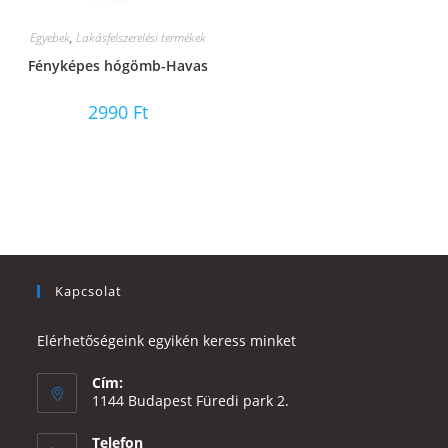
Egyebek
,
Lakásfelszerelési termékek
Fényképes hógömb-Havas
2990
Ft
Kapcsolat
Elérhetőségeink egyikén keress minket
Cím:
1144 Budapest Füredi park 2.
Telefon