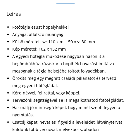
Leírás
Fotótégla ezüst hópelyhekkel
Anyaga: átlátszó műanyag
Külső méretei: sz: 110 x m: 150 x v: 30 mm
Kép méretei: 102 x 152 mm
A egyedi hótégla működése nagyban hasonlít a
hógömbökhöz, rázáskor a hópihék havazást imitálva
mozognak a tégla belsejébe töltött folyadékban.
Örökíts meg egy meghitt családi pillanatot és tervezd
meg egyedi hótégládat.
Kérd névvel, felirattal, vagy képpel.
Tervezőnk segítségével Te is megalkothatod fotótégládat.
Használj jó minőségű képet, hogy minél szebb legyen a
nyomtatás.
Csatolj képet, nevet és figyeld a leveleidet, látványtervet
küldünk több verzióval, melyekből szabadon