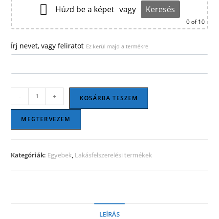
Húzd be a képet
vagy
Keresés
0
of 10
Írj nevet, vagy feliratot
Ez kerül majd a termékre
Fotótégla
-
+
KOSÁRBA TESZEM
-
Ezüst
MEGTERVEZEM
hópelyhek
mennyiség
Kategóriák:
Egyebek
,
Lakásfelszerelési termékek
LEÍRÁS