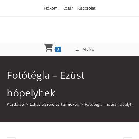
Skip
Fiókom
Kosár
Kapcsolat
to
content
0
MENÜ
Fotótégla – Ezüst
hópelyhek
Kezdőlap
>
Lakásfelszerelési termékek
>
Fotótégla – Ezüst hópelyhek