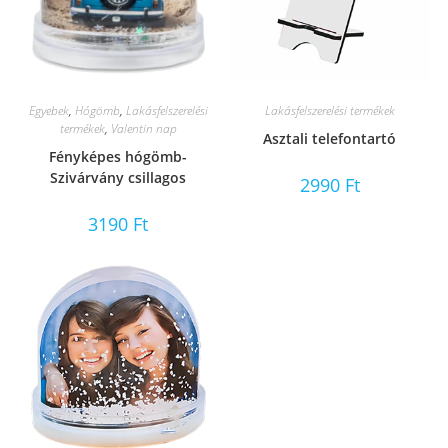
Egyebek
,
Hógömb
,
Lakásfelszerelési
Lakásfelszerelési termékek
termékek
,
Valentin nap
Asztali telefontartó
Fényképes hógömb-
Szivárvány csillagos
2990
Ft
3190
Ft