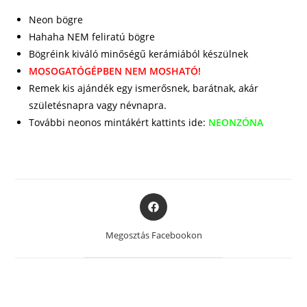
Neon bögre
Hahaha NEM feliratú bögre
Bögréink kiváló minőségű kerámiából készülnek
MOSOGATÓGÉPBEN NEM MOSHATÓ!
Remek kis ajándék egy ismerősnek, barátnak, akár
születésnapra vagy névnapra.
További neonos mintákért kattints ide:
NEONZÓNA
Opens
in
a
Megosztás Facebookon
new
window