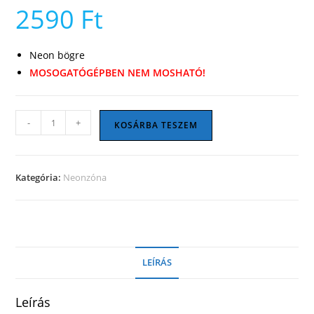
2590
Ft
Neon bögre
MOSOGATÓGÉPBEN NEM MOSHATÓ!
Hahaha
-
+
KOSÁRBA TESZEM
NEM
bögre
mennyiség
Kategória:
Neonzóna
LEÍRÁS
Leírás