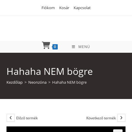
Skip
Fiókom
Kosár
Kapcsolat
to
content
0
MENÜ
Hahaha NEM bögre
Kezdőlap
>
Neonzóna
>
Hahaha NEM bögre
Előző termék
Következő termék