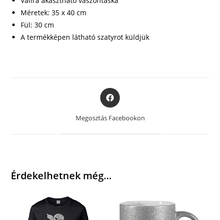
Vállra akasztható vászontáska
Méretek: 35 x 40 cm
Fül: 30 cm
A termékképen látható szatyrot küldjük
Opens
in
a
Megosztás Facebookon
new
window
Érdekelhetnek még…