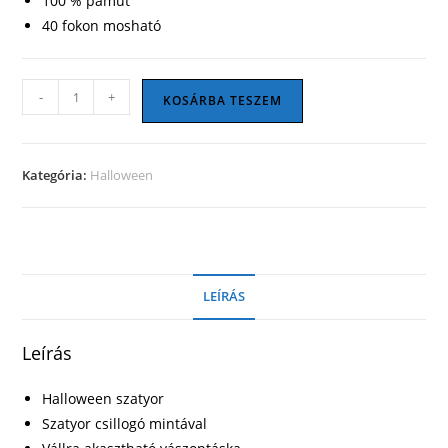
100 % pamut
40 fokon mosható
Halloween
-
+
KOSÁRBA TESZEM
szatyor
08
mennyiség
Kategória:
Halloween
LEÍRÁS
Leírás
Halloween szatyor
Szatyor csillogó mintával