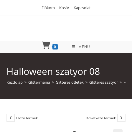
Skip
Fiókom
Kosár
Kapcsolat
to
content
0
MENÜ
Halloween szatyor 08
Kezdőlap
>
Glittermánia
>
Glitteres ötletek
>
Glitteres szatyor
>
Hall
Előző termék
Következő termék