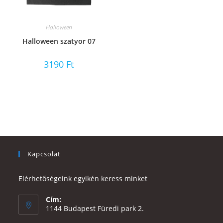
Halloween
Halloween szatyor 07
3190
Ft
Kapcsolat
Elérhetőségeink egyikén keress minket
Cím:
1144 Budapest Füredi park 2.