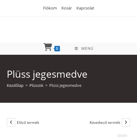
Skip
Fiókom
Kosár
Kapcsolat
to
content
0
MENÜ
Plüss jegesmedve
Kezdőlap
>
Plüssök
>
Plüss jegesmedve
Előző termék
Következő termék