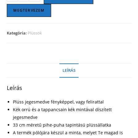
jegesmedve
mennyiség
MEGTERVEZEM
Kategória:
Plüssök
LEÍRÁS
Leírás
Plüss jegesmedve fényképpel, vagy felirattal
Kék orrú és a tappancsain kék mintával díszített
jegesmedve
33 cm méretű pihe-puha tapintású plüssállatka
A termék pólójára készül a minta, melyet Te magad is