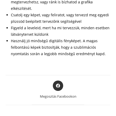
megtervezhetsz, vagy ránk is bízhatod a grafika
elkészítését.
Csatolj egy képet, vagy feliratot, vagy tervezd meg egyedi
plüssöd beépített tervezőnk segítségével
Figyeld a leveleid, mert ha mi tervezzük, minden esetben
látványtervet küldünk
Használj jó minőségű digitális fényképet. A magas
felbontású képek biztosítják, hogy a szublimációs
nyomtatás során a legjobb minőségű eredményt kapd.
Opens
in
a
Megosztás Facebookon
new
window