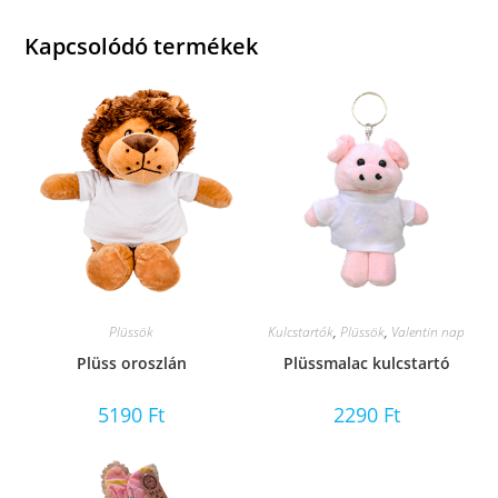
Kapcsolódó termékek
Plüssök
Kulcstartók
,
Plüssök
,
Valentin nap
Plüss oroszlán
Plüssmalac kulcstartó
5190
Ft
2290
Ft