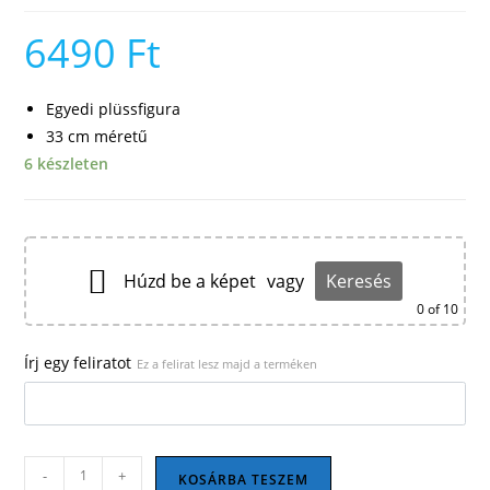
6490
Ft
Egyedi plüssfigura
33 cm méretű
6 készleten
Húzd be a képet
vagy
Keresés
0
of 10
Írj egy feliratot
Ez a felirat lesz majd a terméken
Plüss
-
+
KOSÁRBA TESZEM