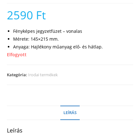
2590
Ft
Fényképes jegyzetfüzet – vonalas
Mérete: 145×215 mm.
Anyaga: Hajlékony műanyag elő- és hátlap.
Elfogyott
Kategória:
Irodai termékek
LEÍRÁS
Leírás