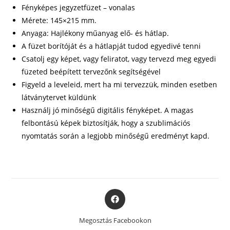
Fényképes jegyzetfüzet – vonalas
Mérete: 145×215 mm.
Anyaga: Hajlékony műanyag elő- és hátlap.
A füzet borítóját és a hátlapját tudod egyedivé tenni
Csatolj egy képet, vagy feliratot, vagy tervezd meg egyedi
füzeted beépített tervezőnk segítségével
Figyeld a leveleid, mert ha mi tervezzük, minden esetben
látványtervet küldünk
Használj jó minőségű digitális fényképet. A magas
felbontású képek biztosítják, hogy a szublimációs
nyomtatás során a legjobb minőségű eredményt kapd.
Opens
in
a
Megosztás Facebookon
new