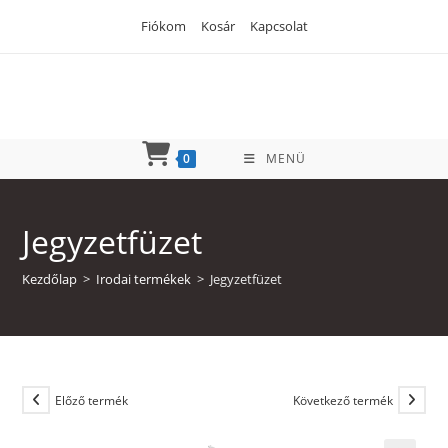
Skip
Fiókom
Kosár
Kapcsolat
to
content
0
MENÜ
Jegyzetfüzet
Kezdőlap
>
Irodai termékek
>
Jegyzetfüzet
Előző termék
Következő termék