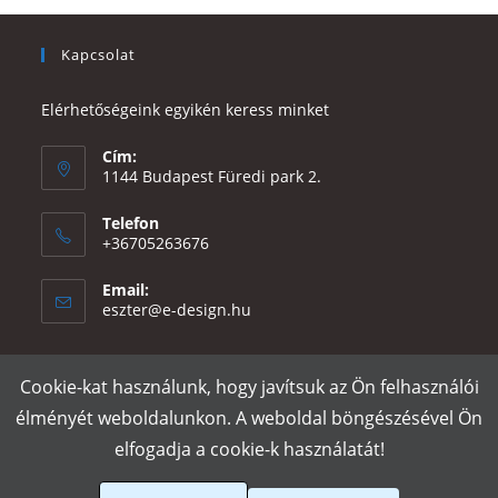
Kapcsolat
Elérhetőségeink egyikén keress minket
Cím:
1144 Budapest Füredi park 2.
Telefon
+36705263676
Email:
Opens
eszter@e-design.hu
in
your
application
Cookie-kat használunk, hogy javítsuk az Ön felhasználói
Rólunk
Szállítás és fizetés
Adatvédelmi tájékoztató
ÁSZF
élményét weboldalunkon. A weboldal böngészésével Ön
Póló nyomtatás
Gy.I.K.
elfogadja a cookie-k használatát!
e-design.hu