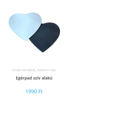
Irodai termékek
,
Valentin nap
Egérpad szív alakú
1990
Ft