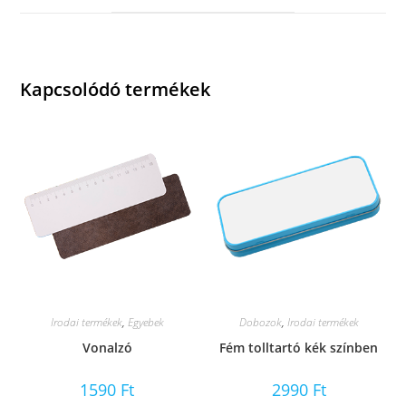
window
Kapcsolódó termékek
Irodai termékek
,
Egyebek
Dobozok
,
Irodai termékek
Vonalzó
Fém tolltartó kék színben
1590
Ft
2990
Ft