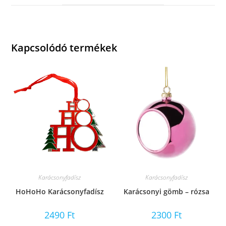
window
Kapcsolódó termékek
Karácsonyfadísz
Karácsonyfadísz
HoHoHo Karácsonyfadísz
Karácsonyi gömb – rózsa
2490
Ft
2300
Ft