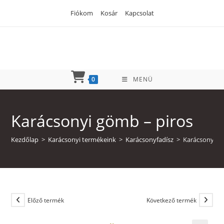
Skip
Fiókom
Kosár
Kapcsolat
to
content
0
MENÜ
Karácsonyi gömb – piros
Kezdőlap
>
Karácsonyi termékeink
>
Karácsonyfadísz
>
Karácsonyi g
Előző termék
Következő termék