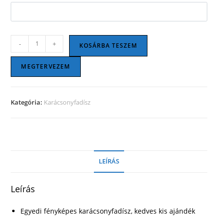
Karácsonyi
-
+
KOSÁRBA TESZEM
gömb
-
MEGTERVEZEM
piros
mennyiség
Kategória:
Karácsonyfadísz
LEÍRÁS
Leírás
Egyedi fényképes karácsonyfadísz, kedves kis ajándék