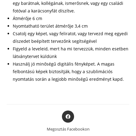
egy barátnak, kollégának, ismerősnek, vagy egy családi
fotóval a karácsonyfát díszítve.
Átmérője 6 cm
Nyomtatható terület átmérője 3,4 cm
Csatolj egy képet, vagy feliratot, vagy tervezd meg egyedi
díszedet beépített tervezőnk segítségével
Figyeld a leveleid, mert ha mi tervezzük, minden esetben
látványtervet küldünk
Használj jó minőségű digitális fényképet. A magas
felbontású képek biztosítják, hogy a szublimációs
nyomtatás során a legjobb minőségű eredményt kapd.
Opens
in
a
Megosztás Facebookon
new