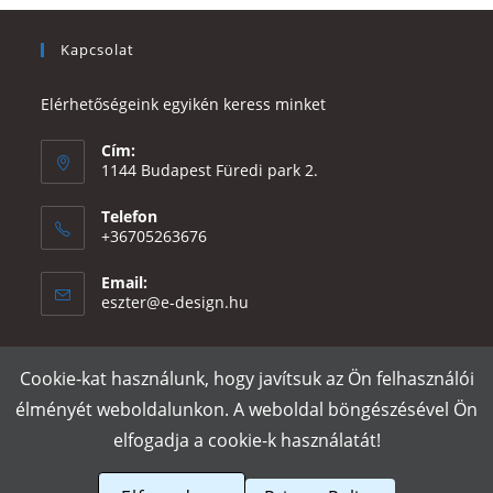
Kapcsolat
Elérhetőségeink egyikén keress minket
Cím:
1144 Budapest Füredi park 2.
Telefon
+36705263676
Email:
Opens
eszter@e-design.hu
in
your
application
Cookie-kat használunk, hogy javítsuk az Ön felhasználói
Rólunk
Szállítás és fizetés
Adatvédelmi tájékoztató
ÁSZF
élményét weboldalunkon. A weboldal böngészésével Ön
Póló nyomtatás
Gy.I.K.
elfogadja a cookie-k használatát!
e-design.hu