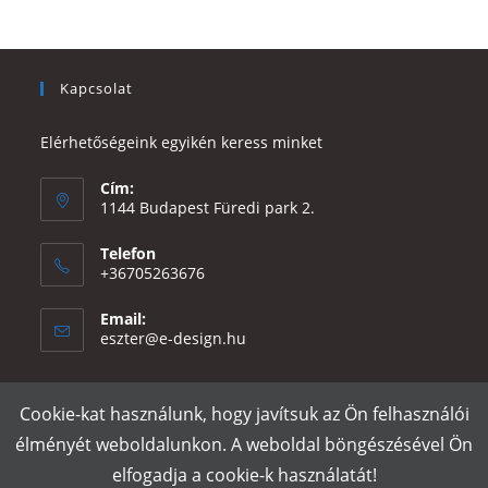
Kapcsolat
Elérhetőségeink egyikén keress minket
Cím:
1144 Budapest Füredi park 2.
Telefon
+36705263676
Email:
Opens
eszter@e-design.hu
in
your
application
Cookie-kat használunk, hogy javítsuk az Ön felhasználói
Rólunk
Szállítás és fizetés
Adatvédelmi tájékoztató
ÁSZF
élményét weboldalunkon. A weboldal böngészésével Ön
Póló nyomtatás
Gy.I.K.
elfogadja a cookie-k használatát!