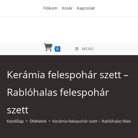
Skip
Fiókom
Kosár
Kapcsolat
to
content
0
MENÜ
Kerámia felespohár szett –
Rablóhalas felespohár
szett
Kezdőlap
>
Ötleteink
>
Kerámia felespohár szett – Rablóhalas felespoh