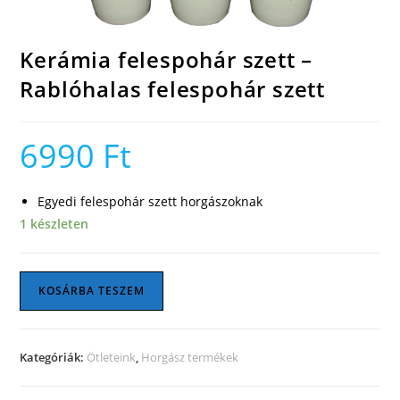
Kerámia felespohár szett –
Rablóhalas felespohár szett
6990
Ft
Egyedi felespohár szett horgászoknak
1 készleten
Kerámia
KOSÁRBA TESZEM
felespohár
szett
-
Kategóriák:
Ötleteink
,
Horgász termékek
Rablóhalas
felespohár