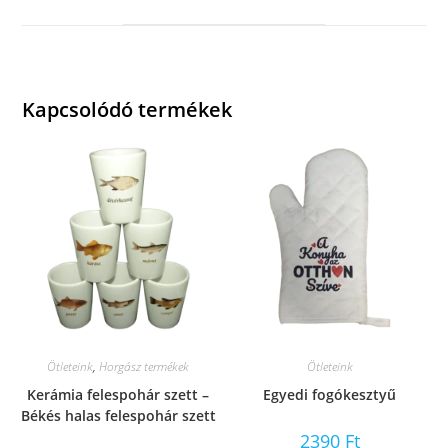
new
window
Kapcsolódó termékek
Ötleteink
,
Horgász termékek
Ötleteink
Kerámia felespohár szett –
Egyedi fogókesztyű
Békés halas felespohár szett
2390
Ft