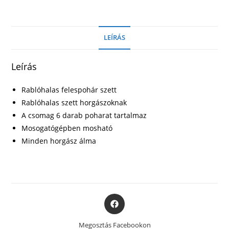
szett
mennyiség
LEÍRÁS
Leírás
Rablóhalas felespohár szett
Rablóhalas szett horgászoknak
A csomag 6 darab poharat tartalmaz
Mosogatógépben mosható
Minden horgász álma
Opens
in
a
Megosztás Facebookon