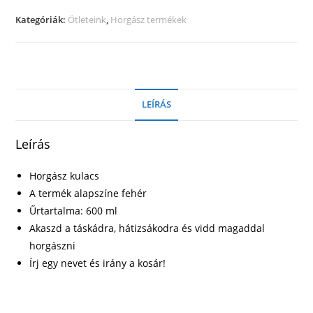
Horgász
Kategóriák:
Ötleteink
,
Horgász termékek
kulacs
saját
névvel
-
Fehér
LEÍRÁS
mennyiség
Leírás
Horgász kulacs
A termék alapszíne fehér
Űrtartalma: 600 ml
Akaszd a táskádra, hátizsákodra és vidd magaddal
horgászni
Írj egy nevet és irány a kosár!