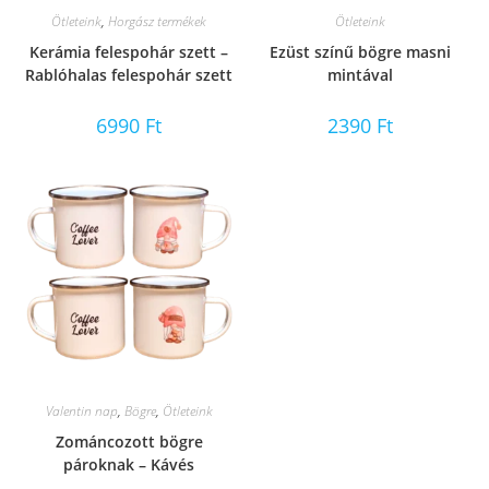
Ötleteink
,
Horgász termékek
Ötleteink
Kerámia felespohár szett –
Ezüst színű bögre masni
Rablóhalas felespohár szett
mintával
6990
Ft
2390
Ft
Valentin nap
,
Bögre
,
Ötleteink
Zománcozott bögre
pároknak – Kávés