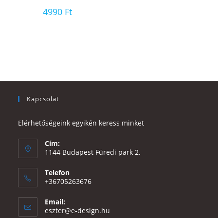
4990
Ft
Kapcsolat
Elérhetőségeink egyikén keress minket
Cím:
1144 Budapest Füredi park 2.
Telefon
+36705263676
Email:
Opens
eszter@e-design.hu