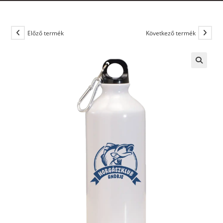
Előző termék
Következő termék
🔍