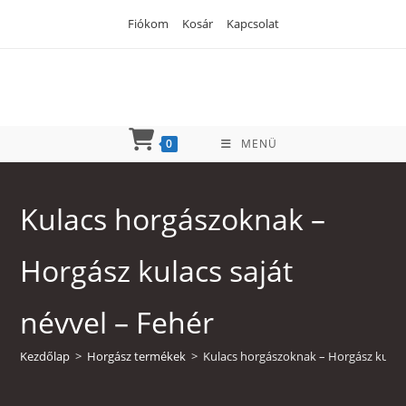
Skip
Fiókom
Kosár
Kapcsolat
to
content
0
MENÜ
Kulacs horgászoknak –
Horgász kulacs saját
névvel – Fehér
Kezdőlap
>
Horgász termékek
>
Kulacs horgászoknak – Horgász kulacs