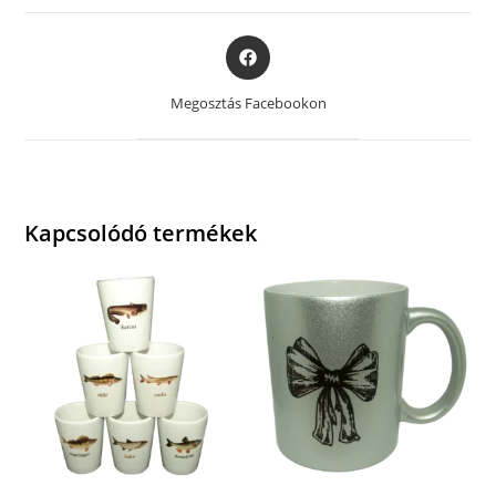
Opens
in
a
Megosztás Facebookon
new
window
Kapcsolódó termékek