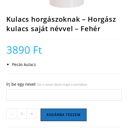
Kulacs horgászoknak – Horgász
kulacs saját névvel – Fehér
3890
Ft
Pecás kulacs
Írj be egy nevet
Ezt a nevet látod majd a terméken
Kulacs
-
+
KOSÁRBA TESZEM
horgászoknak
-