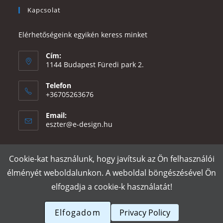
Kapcsolat
Elérhetőségeink egyikén keress minket
Cím:
1144 Budapest Füredi park 2.
Telefon
+36705263676
Email:
Opens
eszter@e-design.hu
in
your
application
Cookie-kat használunk, hogy javítsuk az Ön felhasználói
Rólunk
Szállítás és fizetés
Adatvédelmi tájékoztató
ÁSZF
élményét weboldalunkon. A weboldal böngészésével Ön
Póló nyomtatás
Gy.I.K.
elfogadja a cookie-k használatát!
e-design.hu
Elfogadom
Privacy Policy