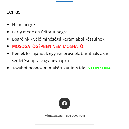
Leírás
Neon bögre
Party mode on feliratú bögre
Bögréink kiváló minőségű kerámiából készülnek
MOSOGATÓGÉPBEN NEM MOSHATÓ!
Remek kis ajándék egy ismerősnek, barátnak, akár
születésnapra vagy névnapra.
További neonos mintákért kattints ide:
NEONZÓNA
Opens
in
a
Megosztás Facebookon
new
window