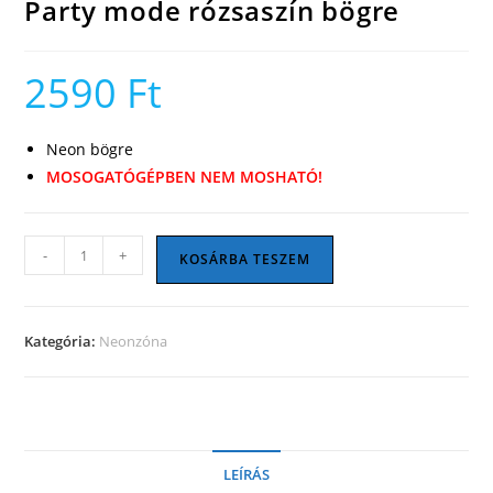
Party mode rózsaszín bögre
2590
Ft
Neon bögre
MOSOGATÓGÉPBEN NEM MOSHATÓ!
Party
-
+
KOSÁRBA TESZEM
mode
rózsaszín
bögre
Kategória:
Neonzóna
mennyiség
LEÍRÁS