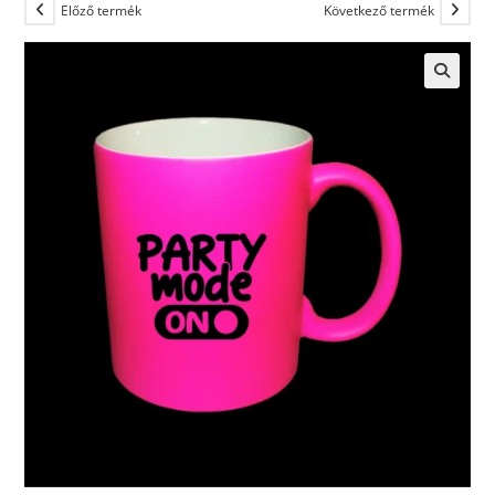
Előző termék
Következő termék
🔍