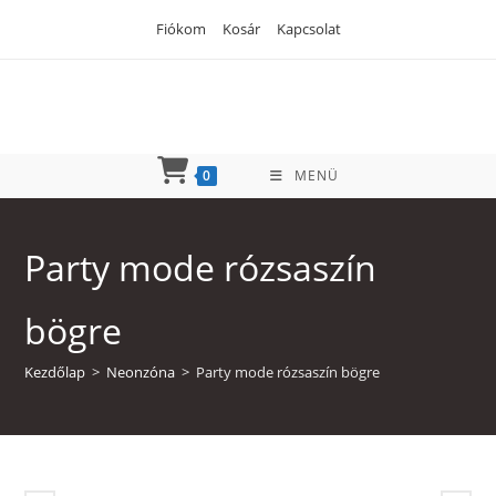
Skip
Fiókom
Kosár
Kapcsolat
to
content
0
MENÜ
Party mode rózsaszín
bögre
Kezdőlap
>
Neonzóna
>
Party mode rózsaszín bögre