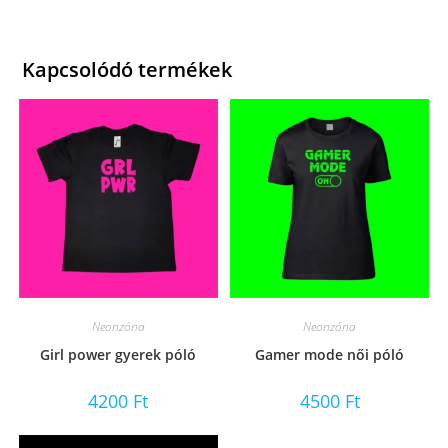
Kapcsolódó termékek
Neonzóna
Neonzóna
Girl power gyerek póló
Gamer mode női póló
4200
Ft
4500
Ft