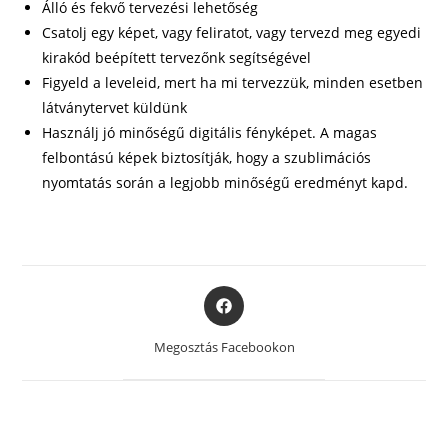
Álló és fekvő tervezési lehetőség
Csatolj egy képet, vagy feliratot, vagy tervezd meg egyedi
kirakód beépített tervezőnk segítségével
Figyeld a leveleid, mert ha mi tervezzük, minden esetben
látványtervet küldünk
Használj jó minőségű digitális fényképet. A magas
felbontású képek biztosítják, hogy a szublimációs
nyomtatás során a legjobb minőségű eredményt kapd.
Opens
in
a
Megosztás Facebookon
new
window