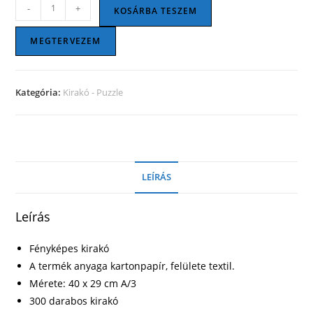
Puzzle-
-
+
KOSÁRBA TESZEM
textil
300
MEGTERVEZEM
darabos
mennyiség
Kategória:
Kirakó - Puzzle
LEÍRÁS
Leírás
Fényképes kirakó
A termék anyaga kartonpapír, felülete textil.
Mérete: 40 x 29 cm A/3
300 darabos kirakó