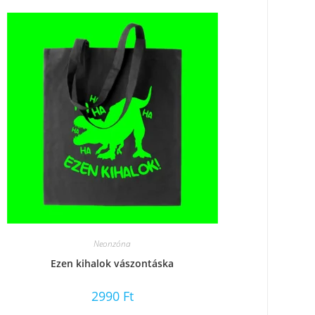
Neonzóna
Ezen kihalok vászontáska
2990
Ft