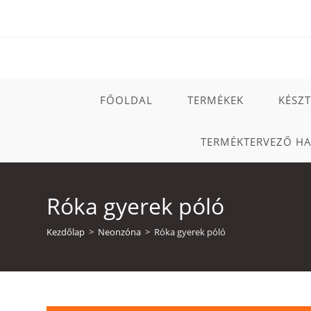
Skip
to
content
FŐOLDAL
TERMÉKEK
KÉSZ
TERMÉKTERVEZŐ H
Róka gyerek póló
Kezdőlap
>
Neonzóna
>
Róka gyerek póló