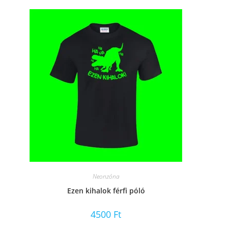
Neonzóna
Ezen kihalok férfi póló
4500
Ft