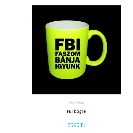
Neonzóna
FBI bögre
2590
Ft