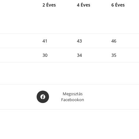
2 Éves
4 Éves
6 Éves
41
43
46
30
34
35
Opens
Megosztás
Facebookon
in
a
new
window