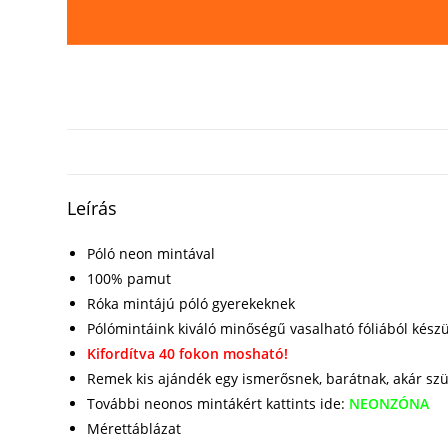
Leírás
Póló neon mintával
100% pamut
Róka mintájú póló gyerekeknek
Pólómintáink kiváló minőségű vasalható fóliából kész
Kifordítva 40 fokon mosható!
Remek kis ajándék egy ismerősnek, barátnak, akár sz
További neonos mintákért kattints ide:
NEONZÓNA
Mérettáblázat