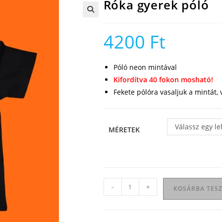
Róka gyerek póló
🔍
4200
Ft
Póló neon mintával
Kifordítva 40 fokon mosható!
Fekete pólóra vasaljuk a mintát,
Válassz egy l
MÉRETEK
Róka
-
+
KOSÁRBA TES
gyerek
póló
mennyiség