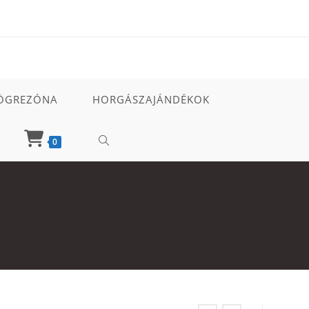
ÖGREZÓNA
HORGÁSZAJÁNDÉKOK
TOGGLE
0
WEBSITE
SEARCH