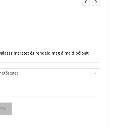
 válassz méretet és rendeld meg álmaid pólóját
ehetőséget
ZEM