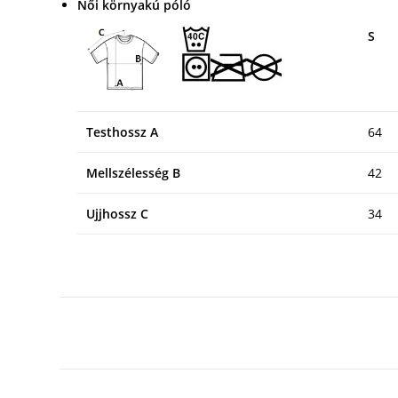
Női környakú póló
S
Testhossz A
64
Mellszélesség B
42
Ujjhossz C
34