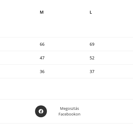
M
L
66
69
47
52
36
37
Opens
Megosztás
Facebookon
in
a
new