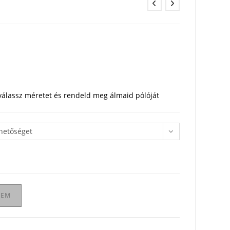
 válassz méretet és rendeld meg álmaid pólóját
ehetőséget
ZEM