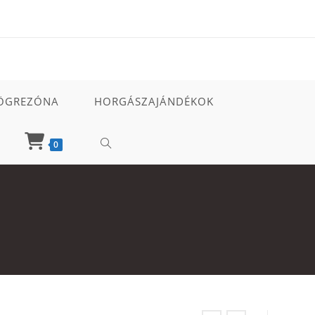
ÖGREZÓNA
HORGÁSZAJÁNDÉKOK
TOGGLE
0
WEBSITE
SEARCH