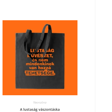
Neonzóna
A lustaság vászontáska