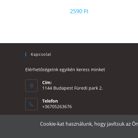
2590
Ft
Kapcsolat
Elérhetőségeink egyikén keress minket
Cím:
1144 Budapest Füredi park 2.
Telefon
+36705263676
Email:
Cookie-kat használunk, hogy javítsuk az Ö
Opens
eszter@e-design.hu
in
your