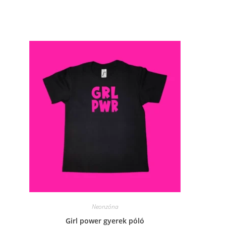
window
Neonzóna
Girl power gyerek póló