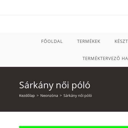
Skip
to
content
FŐOLDAL
TERMÉKEK
KÉSZ
TERMÉKTERVEZŐ H
Sárkány női póló
Kezdőlap
>
Neonzóna
>
Sárkány női póló