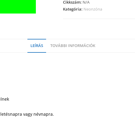
Cikkszám:
N/A
Kategória:
Neonzóna
LEÍRÁS
TOVÁBBI INFORMÁCIÓK
ülnek
ületésnapra vagy névnapra.