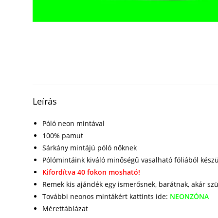
Leírás
Póló neon mintával
100% pamut
Sárkány mintájú póló nőknek
Pólómintáink kiváló minőségű vasalható fóliából kész
Kifordítva 40 fokon mosható!
Remek kis ajándék egy ismerősnek, barátnak, akár sz
További neonos mintákért kattints ide:
NEONZÓNA
Mérettáblázat