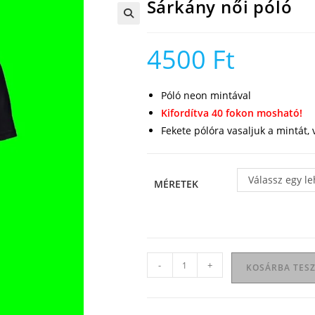
Sárkány női póló
🔍
4500
Ft
Póló neon mintával
Kifordítva 40 fokon mosható!
Fekete pólóra vasaljuk a mintát,
Válassz egy l
MÉRETEK
Sárkány
-
+
KOSÁRBA TES
női
póló
mennyiség