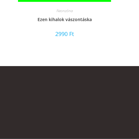
Neonzóna
Ezen kihalok vászontáska
2990
Ft