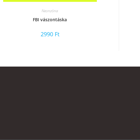
Neonzóna
FBI vászontáska
2990
Ft