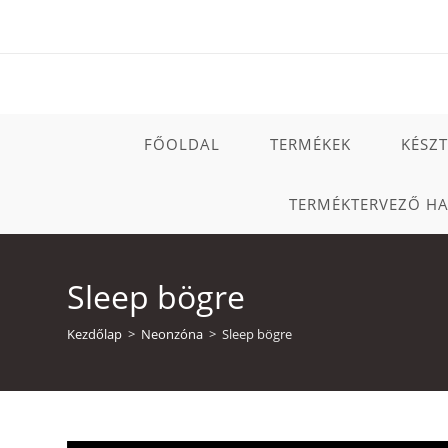
Skip
to
content
FŐOLDAL
TERMÉKEK
KÉSZ
TERMÉKTERVEZŐ H
Sleep bögre
Kezdőlap
>
Neonzóna
>
Sleep bögre