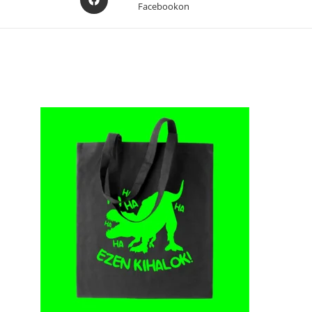
Facebookon
in
a
new
window