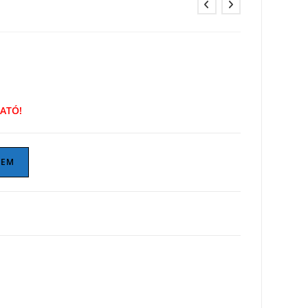
ATÓ!
ZEM