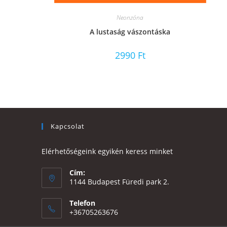
Neonzóna
A lustaság vászontáska
2990
Ft
Kapcsolat
Elérhetőségeink egyikén keress minket
Cím:
1144 Budapest Füredi park 2.
Telefon
+36705263676