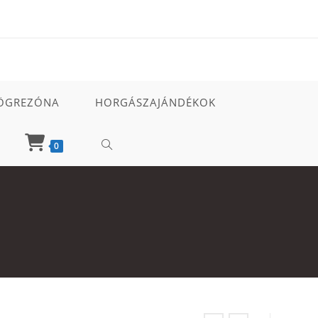
ÖGREZÓNA
HORGÁSZAJÁNDÉKOK
TOGGLE
0
WEBSITE
SEARCH