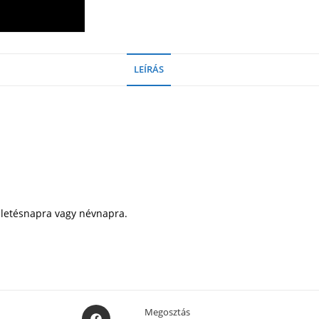
LEÍRÁS
ületésnapra vagy névnapra.
Opens
Megosztás