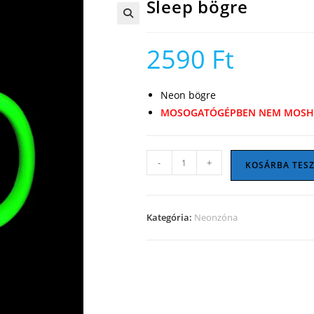
Sleep bögre
🔍
2590
Ft
Neon bögre
MOSOGATÓGÉPBEN NEM MOSH
Sleep
-
+
KOSÁRBA TES
bögre
mennyiség
Kategória:
Neonzóna