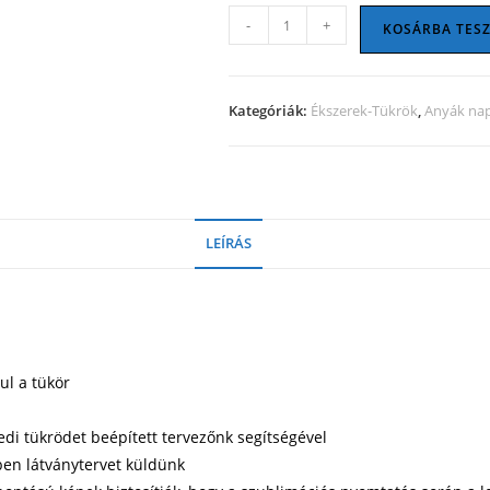
Sminktükör
-
+
KOSÁRBA TES
-
szív
mennyiség
Kategóriák:
Ékszerek-Tükrök
,
Anyák nap
LEÍRÁS
ul a tükör
yedi tükrödet beépített tervezőnk segítségével
ben látványtervet küldünk