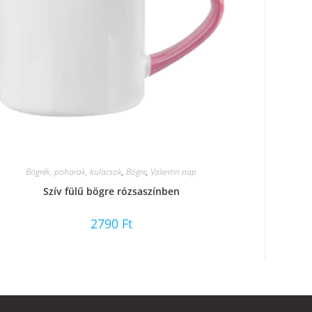
Bögrék, poharak, kulacsok
,
Bögre
,
Valentin nap
Szív fülű bögre rózsaszínben
2790
Ft