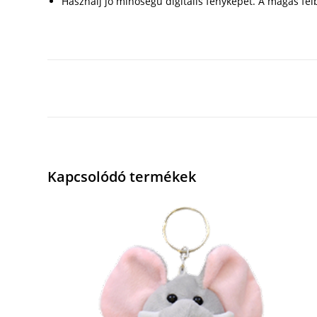
Használj jó minőségű digitális fényképet. A magas fe
Kapcsolódó termékek