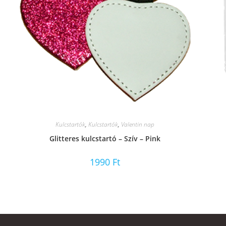
Kulcstartók
,
Kulcstartók
,
Valentin nap
Glitteres kulcstartó – Szív – Pink
1990
Ft