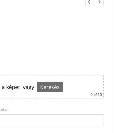
 a képet
vagy
Keresés
0
of 10
rméken