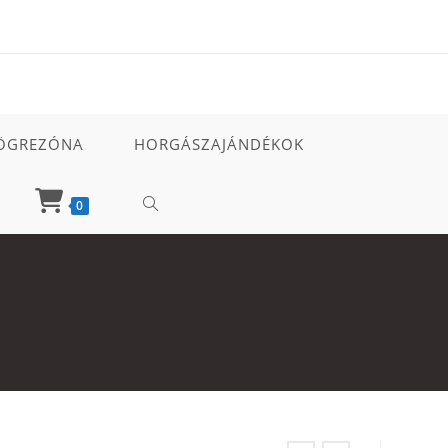
ÖGREZÓNA
HORGÁSZAJÁNDÉKOK
TOGGLE
0
WEBSITE
SEARCH