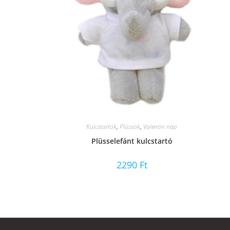
Kulcstartók
,
Plüssök
,
Valentin nap
Plüsselefánt kulcstartó
2290
Ft