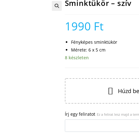
Sminktükör – szív
🔍
1990
Ft
Fényképes sminktükör
Mérete: 6 x 5 cm
8 készleten
Húzd be
Írj egy feliratot
Ez a felirat lesz majd a te