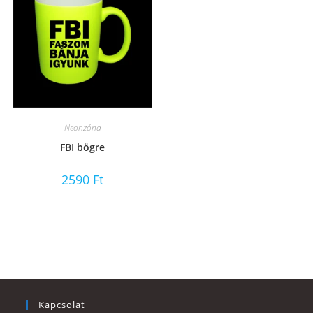
Neonzóna
FBI bögre
2590
Ft
Kapcsolat