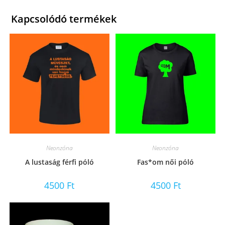
Kapcsolódó termékek
Neonzóna
Neonzóna
A lustaság férfi póló
Fas*om női póló
4500
Ft
4500
Ft