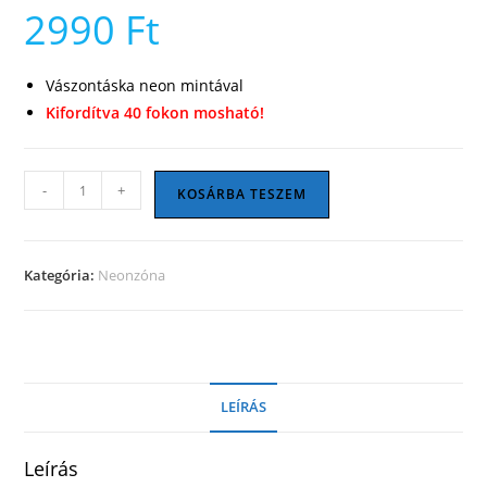
2990
Ft
Vászontáska neon mintával
Kifordítva 40 fokon mosható!
Teknőc
-
+
KOSÁRBA TESZEM
vászontáska
mennyiség
Kategória:
Neonzóna
LEÍRÁS
Leírás