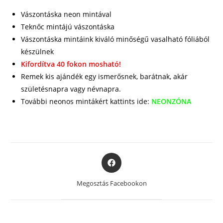
Vászontáska neon mintával
Teknőc mintájú vászontáska
Vászontáska mintáink kiváló minőségű vasalható fóliából
készülnek
Kifordítva 40 fokon mosható!
Remek kis ajándék egy ismerősnek, barátnak, akár
születésnapra vagy névnapra.
További neonos mintákért kattints ide:
NEONZÓNA
Opens
in
a
Megosztás Facebookon
new
window