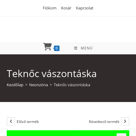
Skip
Fiókom
Kosár
Kapcsolat
to
content
0
MENÜ
Teknőc vászontáska
Kezdőlap
>
Neonzóna
>
Teknőc vászontáska
Előző termék
Következő termék