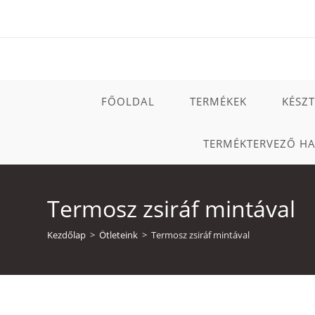
Skip
to
content
FŐOLDAL
TERMÉKEK
KÉSZ
TERMÉKTERVEZŐ H
Termosz zsiráf mintával
Kezdőlap
>
Ötleteink
>
Termosz zsiráf mintával