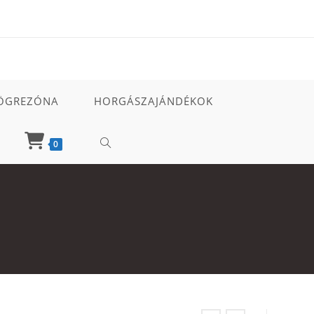
ÖGREZÓNA
HORGÁSZAJÁNDÉKOK
TOGGLE
0
WEBSITE
SEARCH