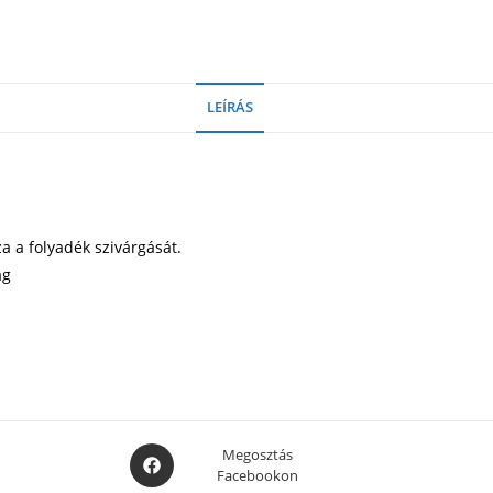
LEÍRÁS
a a folyadék szivárgását.
ag
Opens
Megosztás
Facebookon
in