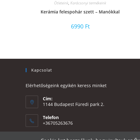
Ötleteink
,
Karácsonyi termékeink
Kerámia felespohár szett – Manókkal
6990
Ft
Kapcsolat
Elérhetőségeink egyikén keress minket
Cím:
1144 Budapest Füredi park 2.
Telefon
+36705263676
Email: