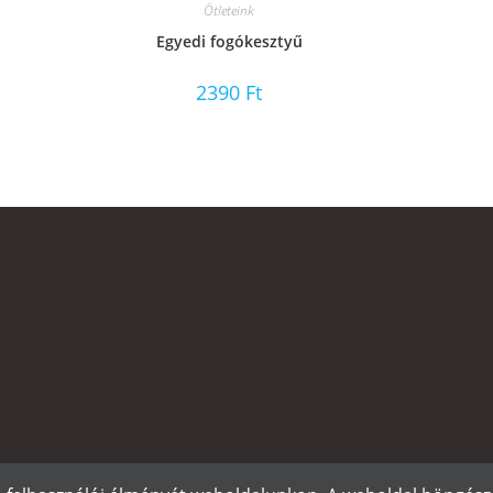
Ötleteink
Egyedi fogókesztyű
2390
Ft