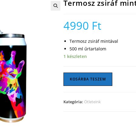
Termosz zsiráf min
🔍
4990
Ft
Termosz zsiráf mintával
500 ml űrtartalom
1 készleten
Termosz
KOSÁRBA TESZEM
zsiráf
mintával
mennyiség
Kategória:
Ötleteink