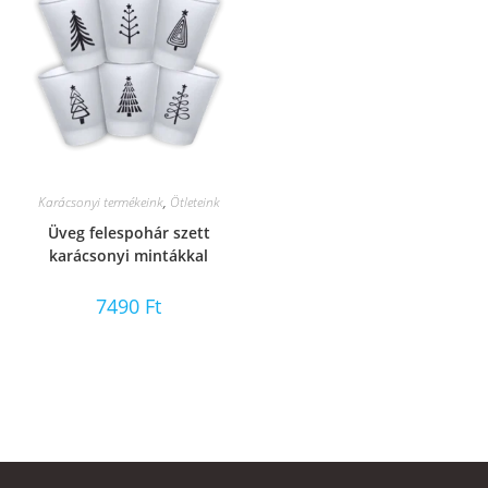
Karácsonyi termékeink
,
Ötleteink
Üveg felespohár szett
karácsonyi mintákkal
7490
Ft