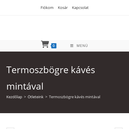
Skip
Fiókom
Kosár
Kapcsolat
to
content
0
MENÜ
Termoszbögre kávés
mintával
Kezdőlap
>
Ötleteink
>
Termoszbögre kávés mintával