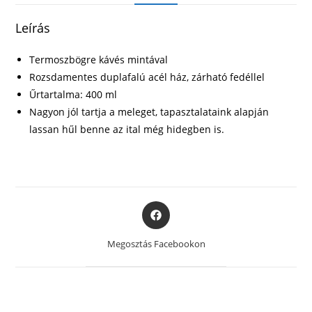
Leírás
Termoszbögre kávés mintával
Rozsdamentes duplafalú acél ház, zárható fedéllel
Űrtartalma: 400 ml
Nagyon jól tartja a meleget, tapasztalataink alapján
lassan hűl benne az ital még hidegben is.
Opens
in
a
Megosztás Facebookon
new
window