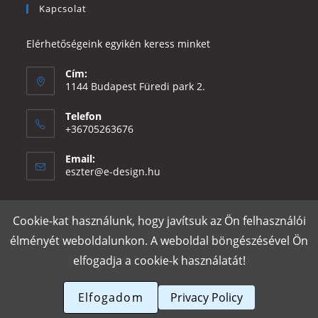
Kapcsolat
Elérhetőségeink egyikén keress minket
Cím:
1144 Budapest Füredi park 2.
Telefon
+36705263676
Email:
Opens
eszter@e-design.hu
in
your
application
Cookie-kat használunk, hogy javítsuk az Ön felhasználói
Rólunk
Szállítás és fizetés
Adatvédelmi tájékoztató
ÁSZF
élményét weboldalunkon. A weboldal böngészésével Ön
Póló nyomtatás
Gy.I.K.
elfogadja a cookie-k használatát!
e-design.hu
Elfogadom
Privacy Policy