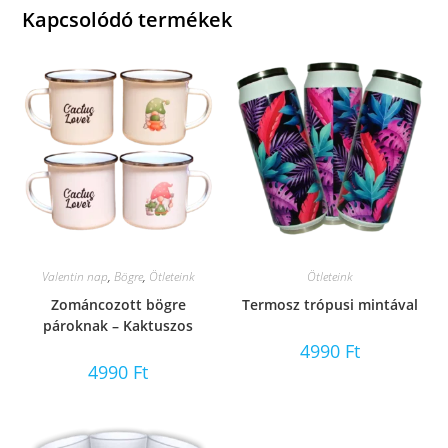
Kapcsolódó termékek
Valentin nap
,
Bögre
,
Ötleteink
Ötleteink
Zománcozott bögre
Termosz trópusi mintával
pároknak – Kaktuszos
4990
Ft
4990
Ft