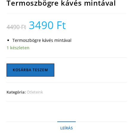
Termoszbögre kávés mintával
3490
Ft
Original
Current
4490
Ft
price
price
was:
is:
4490 Ft.
3490 Ft.
Termoszbögre kávés mintával
1 készleten
Termoszbögre
KOSÁRBA TESZEM
kávés
mintával
mennyiség
Kategória:
Ötleteink
LEÍRÁS